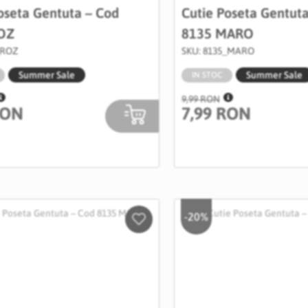
oseta Gentuta – Cod
Cutie Poseta Gentut
OZ
8135 MARO
_ROZ
SKU: 8135_MARO
Summer Sale
Summer Sale
IN STOC
9,99 RON
RON
7,99 RON
-20%
Salveaza
in
Wishlist