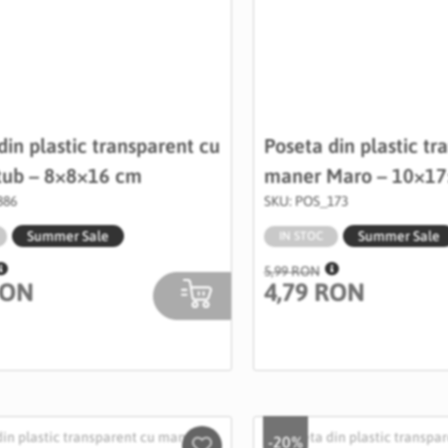
din plastic transparent cu
Poseta din plastic tr
tub – 8×8×16 cm
maner Maro – 10×1
886
SKU: POS_173
Summer Sale
Summer Sale
IN STOC
5,99 RON
RON
4,79 RON
-20%