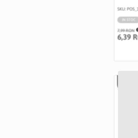
SKU: POS_
IN STOC
7,99 RON
6,39 
-20%