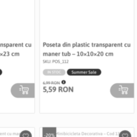
ansparent cu
Poseta din plastic transparent cu
7×23 cm
maner tub – 10×10×20 cm
SKU: POS_112
Summer Sale
IN STOC
6,99 RON
5,59 RON
-20%