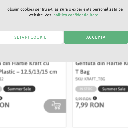
Folosim cookies pentru a-ti asigura o experienta personalizata pe
website. Vezi
politica confidentialitate.
SETARI COOKIE
ACCEPTA
 din Hartie Kraft cu
Gentuta din Hartie Kr
lastic – 12.5/13/15 cm
T Bag
12
SKU: KRAFT_TBG
Summer Sale
Summer Sale
IN STOC
9,99 RON
RON
7,99 RON