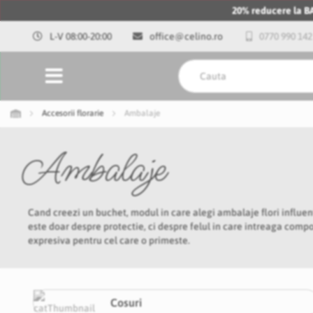
20% reducere la 
L-V 08:00-20:00
office@celino.ro
0770 990 142
Accesorii florarie
Ambalaje
Ambalaje
Cand creezi un buchet, modul in care alegi ambalaje flori influe
este doar despre protectie, ci despre felul in care intreaga compo
expresiva pentru cel care o primeste.
Cosuri