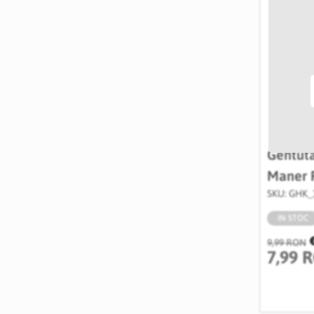
Gentuta
Maner P
SKU: GHK_
IN STOC
9,99 RON
7,99 