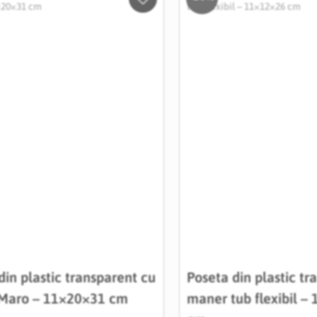
Salveaza
in
Wishlist
din plastic transparent cu
Poseta din plastic tr
Maro – 11×20×31 cm
maner tub flexibil –