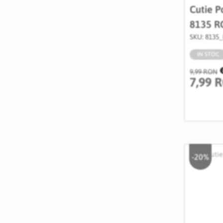
Cutie P
8135 R
SKU: 8135
IN STOC
9,99 RON
7,99 
-20%