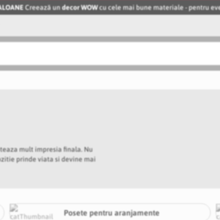
BALOANE
Creează un
decor WOW
cu cele mai bune materiale - pentru 
nteaza mult impresia finala. Nu
zitie prinde viata si devine mai
Posete pentru aranjamente