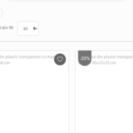
0
din
90
-20%
Salveaza
in
Wishlist