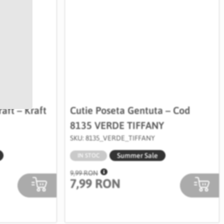
aft – Kraft
Cutie Poseta Gentuta – Cod
8135 VERDE TIFFANY
SKU: 8135_VERDE_TIFFANY
Summer Sale
IN STOC
9,99 RON
7,99 RON