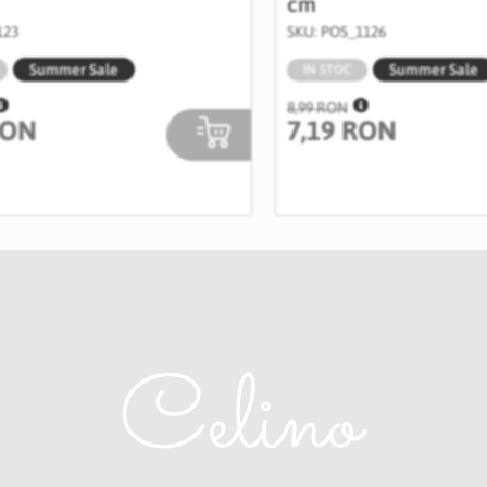
cm
123
SKU: POS_1126
Summer Sale
Summer Sale
IN STOC
8,99 RON
RON
7,19 RON
-20%
Salveaza
in
Wishlist