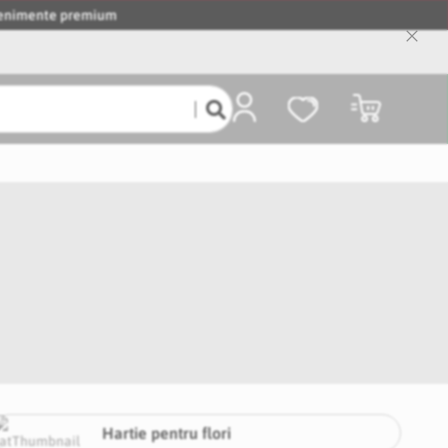
evenimente premium
Close
Cooki
Bar
Coșul meu
Hartie pentru flori