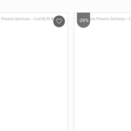
-20%
Salveaza
in
Wishlist