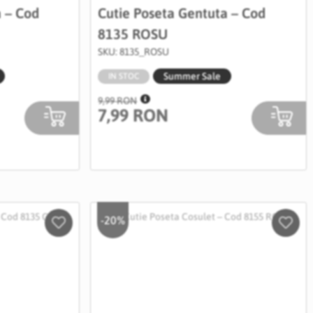
a – Cod
Cutie Poseta Gentuta – Cod
8135 ROSU
SKU: 8135_ROSU
Summer Sale
IN STOC
9,99 RON
7,99 RON
-20%
Salveaza
Salve
in
in
Wishlist
Wishli