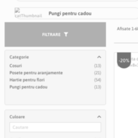
Pungi pentru cadou
Afisate
1
-
6
FILTRARE
Categorie
-20%
articole
Cosuri
13
articole
Posete pentru aranjamente
21
articole
Hartie pentru flori
54
articole
Pungi pentru cadou
13
Culoare