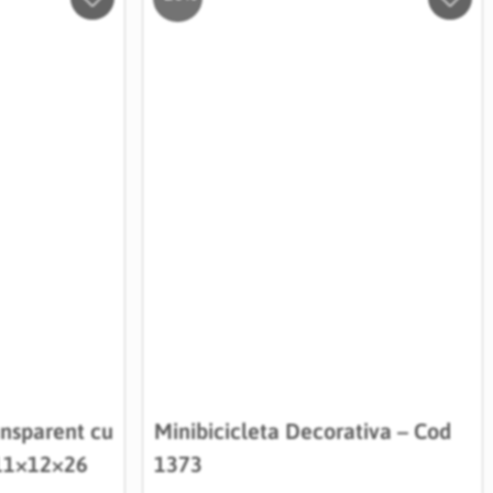
Salveaza
Salve
in
in
Wishlist
Wishli
ansparent cu
Minibicicleta Decorativa – Cod
 11×12×26
1373