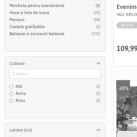
articole
Mocheta pentru evenimente
8
Evenim
articole
Huse si fete de masa
25
SKU: ARC0
articole
Panouri
84
IN STOC
articole
Castele gonflabile
3
articole
Baloane si accesorii baloane
192
109,9
Culoare
articole
Alb
2
-20%
articole
Auriu
2
articole
Rosu
3
Latime (cm)