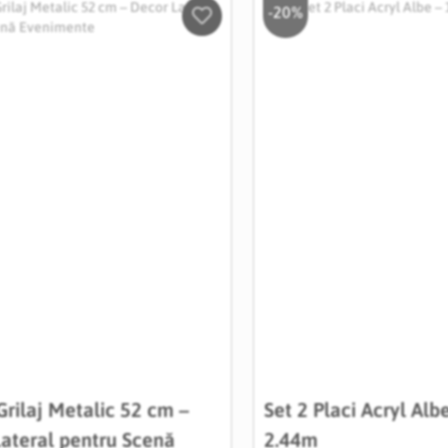
-20%
Salveaza
in
Wishlist
Grilaj Metalic 52 cm –
Set 2 Placi Acryl Alb
ateral pentru Scenă
2.44m