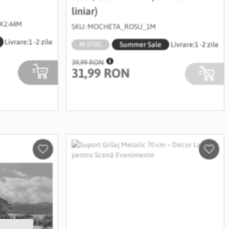
liniar)
2X2.44M
SKU: MOCHETA_ROSU_1M
Livrare:
1 -2 zile
Summer Sale
Livrare:
1 -2 zile
IN STOC
39,99 RON
31,99 RON
Salveaza
Salve
in
in
Wishlist
Wishli