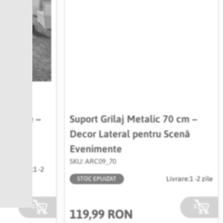
nimente –
Suport Grilaj Metalic 70 cm –
Decor Lateral pentru Scenă
Evenimente
SKU: ARC09_70
Livrare:
1 -2
Livrare:
1 -2 zile
zile
STOC EPUIZAT
119,99 RON