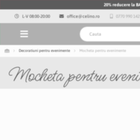
20% reducere la 
L-V 08:00-20:00
office@celino.ro
0770 990 142
Decoratiuni pentru evenimente
Mocheta pentru evenimente
Mocheta pentru even