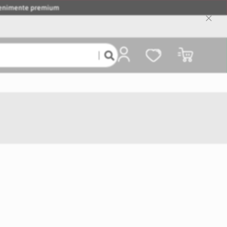
evenimente premium
Close
Cooki
Bar
Coșul meu