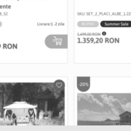
ente
8_52
SKU: SET_2_PLACI_ALBE_1.2
Livrare:
1 -2 zile
Summer Sale
IN STOC
1.699,00 RON
1.359,20 RON
9 RON
-20%
Salveaza
in
Wishlist