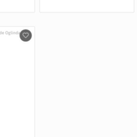
Salveaza
in
Wishlist