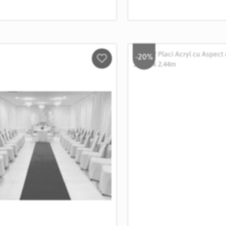
-20%
Salveaza
in
Wishlist