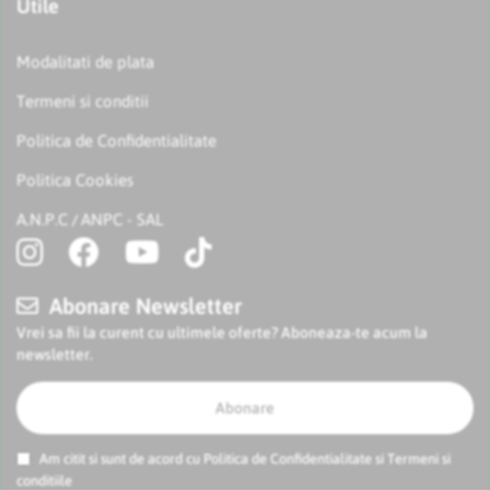
Utile
Modalitati de plata
Termeni si conditii
Politica de Confidentialitate
Politica Cookies
A.N.P.C
ANPC - SAL
/
Abonare Newsletter
Vrei sa fii la curent cu ultimele oferte? Aboneaza-te acum la
newsletter.
Abonare
Am citit si sunt de acord cu
Politica de Confidentialitate
si
Termeni si
conditiile