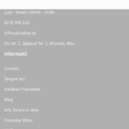
Luni - Vineri | 09:00 - 15:00
0770 990 142
office@celino.ro
Str. Nr. 1, Depozit Nr. 2, Afumați, Ilfov
Informatii
Contact
Despre noi
Intrebari Frecvente
Blog
Info livrare si retur
Formular Retur