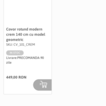
Covor rotund modern
crem 140 cm cu model
geometric
SKU: CV_101_CREM
IN STOC
Livrare:
PRECOMANDA-90
zile
449,00 RON