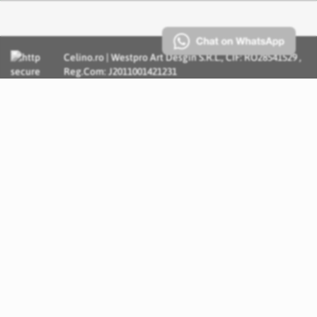
Celino.ro | Westpro Art Desgin S.R.L., CIF: RO28541529 ,
Reg.Com: J2011001421231
Incognito Concept - Solutii si Servicii IT personalizate