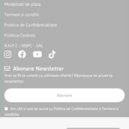
Modalitati de plata
Termeni si conditii
Politica de Confidentialitate
Politica Cookies
A.N.P.C
ANPC - SAL
/
Abonare Newsletter
Vrei sa fii la curent cu ultimele oferte? Aboneaza-te acum la
newsletter.
Abonare
Am citit si sunt de acord cu
Politica de Confidentialitate
si
Termeni si
conditiile