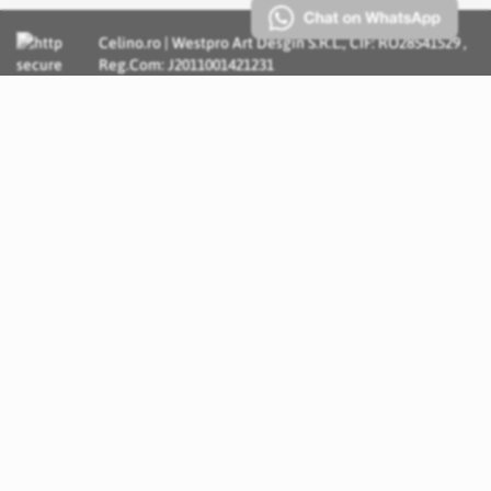
Celino.ro | Westpro Art Desgin S.R.L., CIF: RO28541529 ,
Reg.Com: J2011001421231
Incognito Concept - Solutii si Servicii IT personalizate