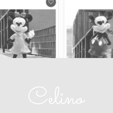
Salveaza
in
Wishlist
a Gigant Minnie
Figurina Mickey Giga