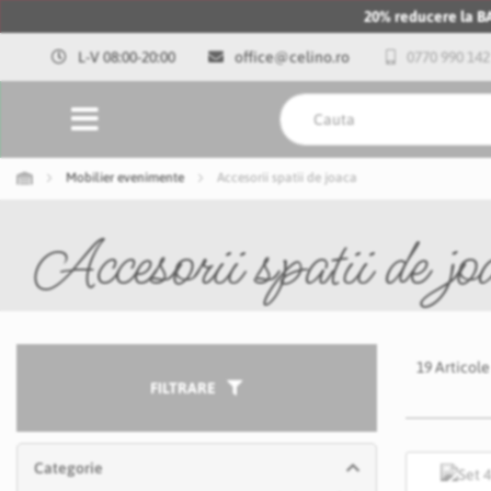
20% reducere la 
L-V 08:00-20:00
office@celino.ro
0770 990 142
Mobilier evenimente
Accesorii spatii de joaca
Accesorii spatii de jo
19
Articole
FILTRARE
Categorie