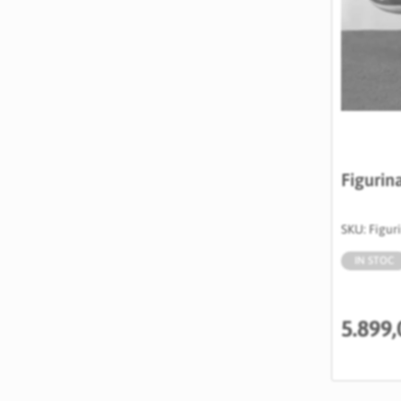
Figurin
SKU: Figu
IN STOC
5.899