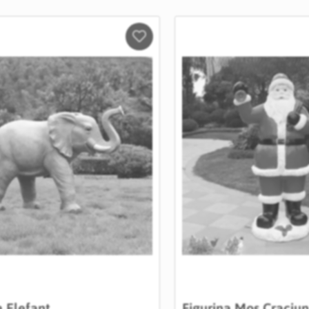
Salveaza
in
Wishlist
a Elefant
Figurina Mos Craciun