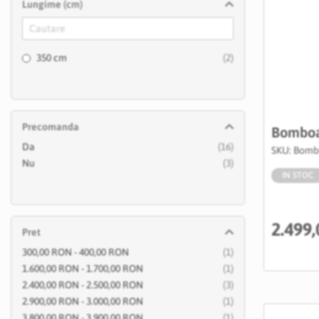
Lungime (cm)
articole
350 cm
2
Precomanda
Bomboa
articole
Da
16
SKU: Bomb
articole
Nu
3
IN STOC
2.499
Pret
articol
300,00 RON
-
400,00 RON
1
articol
1.600,00 RON
-
1.700,00 RON
1
articole
2.400,00 RON
-
2.500,00 RON
3
articol
2.900,00 RON
-
3.000,00 RON
1
articol
3.800,00 RON
-
3.900,00 RON
1