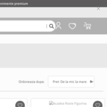
evenimente premium
Close
Cooki
Bar
Coșul meu
Ordoneaza dupa: