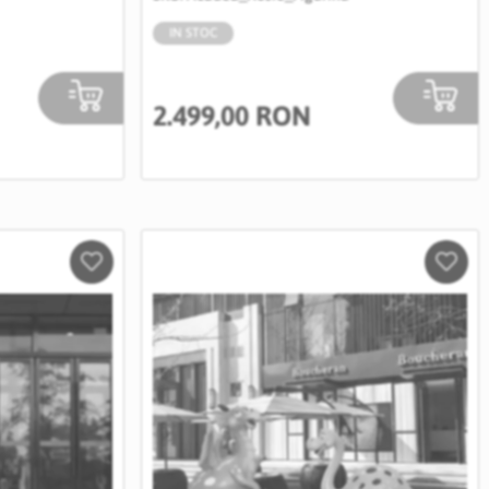
IN STOC
2.499,00 RON
Salveaza
Salve
in
in
Wishlist
Wishli