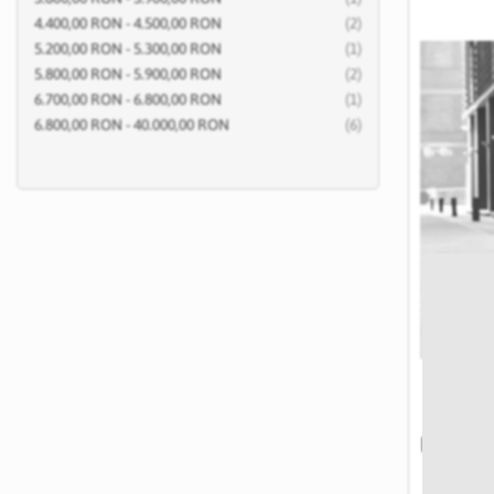
articole
4.400,00 RON
-
4.500,00 RON
2
articol
5.200,00 RON
-
5.300,00 RON
1
articole
5.800,00 RON
-
5.900,00 RON
2
articol
6.700,00 RON
-
6.800,00 RON
1
articole
6.800,00 RON
-
40.000,00 RON
6
Figurin