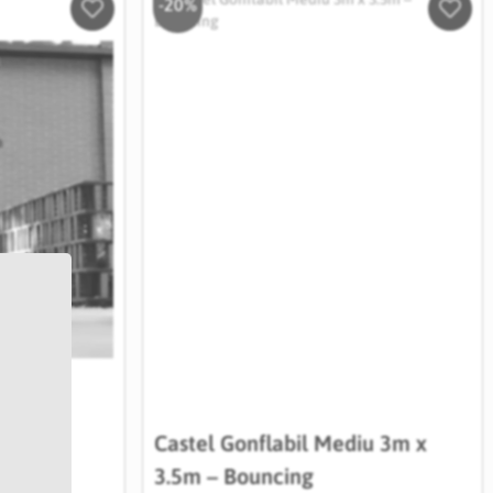
-20%
Salveaza
Salve
in
in
Wishlist
Wishli
nt
Castel Gonflabil Mediu 3m x
3.5m – Bouncing