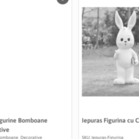
Salveaza
in
Wishlist
igurine Bomboane
Iepuras Figurina cu 
tive
Bomboane_Decorative
SKU: Iepuras-Figurina