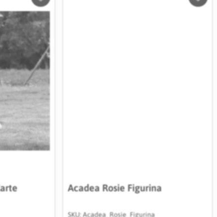
Salveaza
Salve
in
in
Wishlist
Wishli
Carte
Acadea Rosie Figurina
SKU: Acadea_Rosie_Figurina