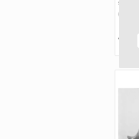
SKU: Figu
IN STOC
4.499