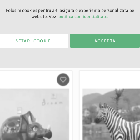
rina_Gigant_Minnie
SKU: Figurina_Mickey_Gigant
Folosim cookies pentru a-ti asigura o experienta personalizata pe
IN STOC
website. Vezi
politica confidentialitate.
,00 RON
4.499,00 RON
SETARI COOKIE
ACCEPTA
Salveaza
in
Wishlist