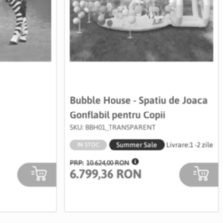
Bubble House - Spatiu de Joaca
Gonflabil pentru Copii
SKU: BBH01_TRANSPARENT
Summer Sale
Livrare:
1 -2 zile
IN STOC
10.624,00 RON
6.799,36 RON