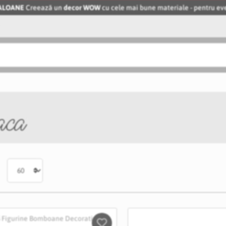
BALOANE
Creează un
decor WOW
cu cele mai bune materiale - pentru 
aca