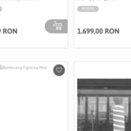
IN STOC
9 RON
1.699,00 RON
Salveaza
in
Wishlist