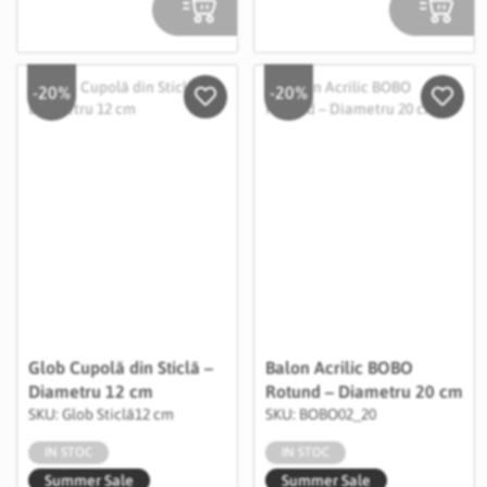
-20%
-20%
Salveaza in Wishlist
Salvea
Glob Cupolă din Sticlă –
Balon Acrilic BOBO
Diametru 12 cm
Rotund – Diametru 20 cm
SKU: Glob Sticlă12 cm
SKU: BOBO02_20
IN STOC
IN STOC
Summer Sale
Summer Sale