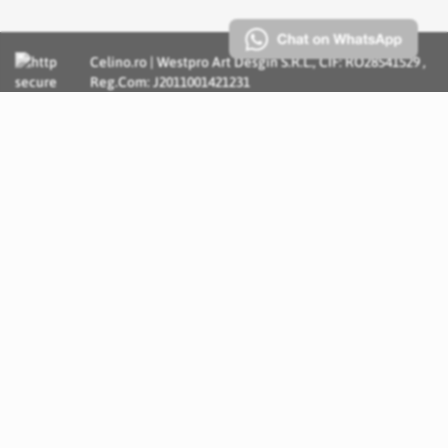
Celino.ro | Westpro Art Desgin S.R.L., CIF: RO28541529 ,
Reg.Com: J2011001421231
Incognito Concept - Solutii si Servicii IT personalizate