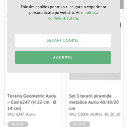
Folosim cookies pentru a-ti asigura o experienta
personalizata pe website. Vezi
politica
confidentialitate.
-20%
-23%
Salveaza in Wishlist
Salvea
SETARI COOKIE
ACCEPTA
Terariu Geometric Auriu
Set 3 terarii piramide
– Cod 6247 (H 22 cm · Ø
metalice Auriu 40/30/20
14 cm)
cm
SKU: 6247_Auriu
SKU: CS004_AURIU_40_30_20
IN STOC
IN STOC