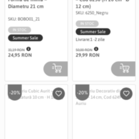
Diametru 21 cm
12 cm)
SKU: 6250_Negru
SKU: BOBO01_21
IN STOC
IN STOC
Summer Sale
Summer Sale
Livrare:
1 -2 zile
31,19 RON
50,00 RON
24,95 RON
29,99 RON
-20%
-20%
Salveaza in Wishlist
Salvea