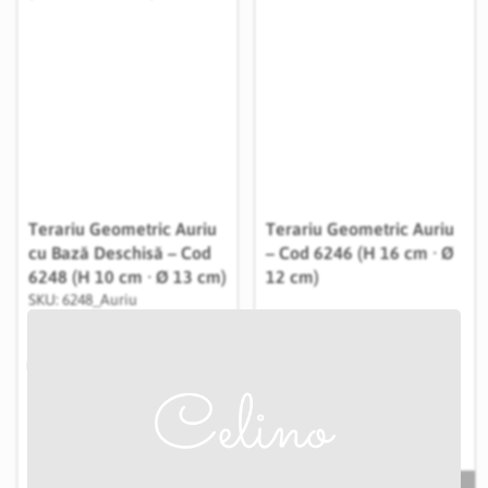
Terariu Geometric Auriu
Terariu Geometric Auriu
cu Bază Deschisă – Cod
– Cod 6246 (H 16 cm · Ø
6248 (H 10 cm · Ø 13 cm)
12 cm)
SKU: 6248_Auriu
SKU: 6246_Auriu
IN STOC
IN STOC
Summer Sale
Summer Sale
Livrare:
1 -2 zile
50,00 RON
48,99 RON
37,99 RON
39,19 RON