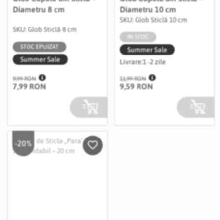
Diametru 8 cm
Diametru 10 cm
SKU: Glob Sticlă 10 cm
SKU: Glob Sticlă 8 cm
IN STOC
STOC EPUIZAT
Summer Sale
Summer Sale
Livrare:
1 -2 zile
9,99 RON
11,99 RON
7,99 RON
9,59 RON
-20%
Salveaza in Wishlist