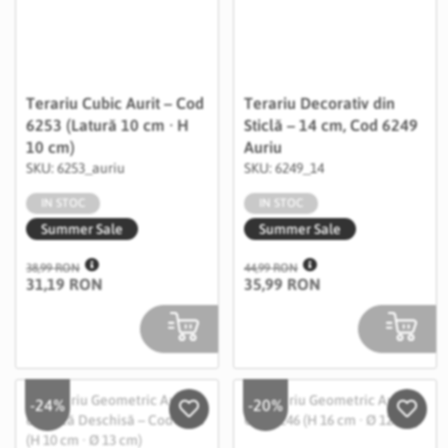
Terariu Cubic Aurit – Cod
Terariu Decorativ din
6253 (Latură 10 cm · H
Sticlă – 14 cm, Cod 6249
10 cm)
Auriu
SKU: 6253_auriu
SKU: 6249_14
IN STOC
IN STOC
Summer Sale
Summer Sale
38,99 RON
44,99 RON
31,19 RON
35,99 RON
-24%
-20%
Salveaza in Wishlist
Salvea