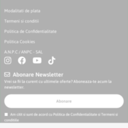
Modalitati de plata
Termeni si conditii
Politica de Confidentialitate
Politica Cookies
A.N.P.C
ANPC - SAL
/
Abonare Newsletter
Vrei sa fii la curent cu ultimele oferte? Aboneaza-te acum la
newsletter.
Abonare
Am citit si sunt de acord cu
Politica de Confidentialitate
si
Termeni si
conditiile