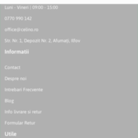
Luni - Vineri | 09:00 - 15:00
0770 990 142
office@celino.ro
Str. Nr. 1, Depozit Nr. 2, Afumați, Ilfov
Informatii
Contact
Despre noi
Intrebari Frecvente
Blog
Info livrare si retur
Formular Retur
Utile