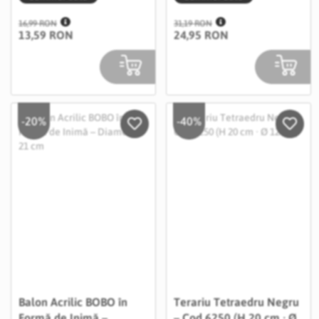
16,99 RON
31,19 RON
13,59 RON
24,95 RON
-20%
-40%
Salveaza in Wishlist
Salvea
Balon Acrilic BOBO în
Terariu Tetraedru Negru
Formă de Inimă –
– Cod 6250 (H 20 cm · Ø