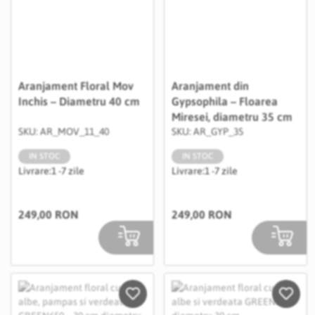
Aranjament Floral Mov
Aranjament din
Inchis – Diametru 40 cm
Gypsophila – Floarea
Miresei, diametru 35 cm
SKU: AR_MOV_11_40
SKU: AR_GYP_35
IN STOC
IN STOC
Livrare:
1 -7 zile
Livrare:
1 -7 zile
249,00 RON
249,00 RON
Salveaza in Wishlist
Salvea