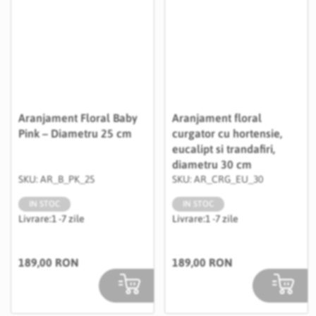
Aranjament Floral Baby
Aranjament floral
Pink – Diametru 25 cm
curgator cu hortensie,
eucalipt si trandafiri,
diametru 30 cm
SKU: AR_B_PK_25
SKU: AR_CRG_EU_30
IN STOC
IN STOC
Livrare:
1 -7 zile
Livrare:
1 -7 zile
189,00 RON
189,00 RON