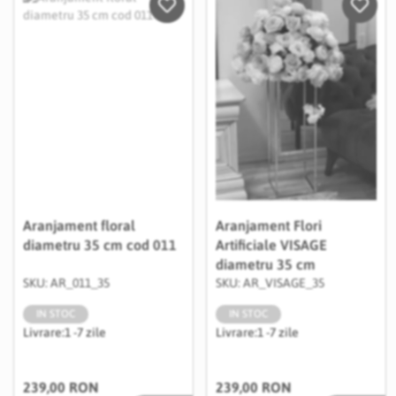
Salveaza in Wishlist
Salvea
Aranjament floral
Aranjament Flori
diametru 35 cm cod 011
Artificiale VISAGE
diametru 35 cm
SKU: AR_011_35
SKU: AR_VISAGE_35
IN STOC
IN STOC
Livrare:
1 -7 zile
Livrare:
1 -7 zile
239,00 RON
239,00 RON