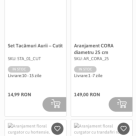
Set Tacâmuri Aurii – Cutit
Aranjament CORA
diametru 25 cm
SKU: STA_01_CUT
SKU: AR_CORA_25
IN STOC
IN STOC
Livrare:
10 - 15 zile
Livrare:
1 -7 zile
14,99 RON
149,00 RON
Salveaza in Wishlist
Salvea