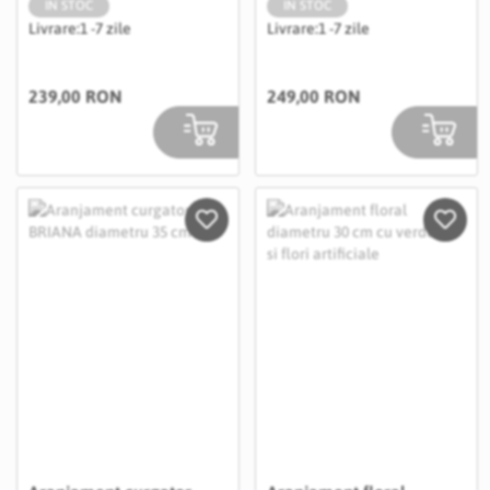
IN STOC
IN STOC
Livrare:
1 -7 zile
Livrare:
1 -7 zile
239,00 RON
249,00 RON
Salveaza in Wishlist
Salvea