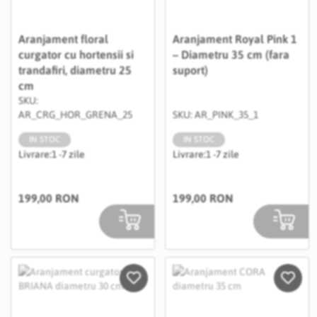
Aranjament floral
Aranjament Royal Pink 1
curgator cu hortensii si
– Diametru 35 cm (fara
trandafiri, diametru 25
suport)
cm
SKU:
AR_CRG_HOR_GRENA_25
SKU: AR_PINK_35_1
IN STOC
IN STOC
Livrare:
1 -7 zile
Livrare:
1 -7 zile
199,00 RON
199,00 RON
Salveaza in Wishlist
Salvea