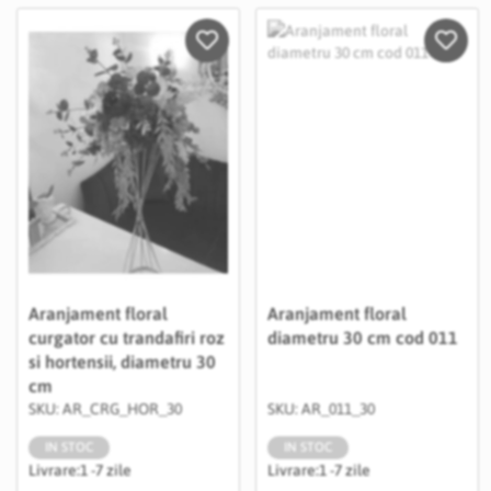
Salveaza in Wishlist
Salvea
Aranjament floral
Aranjament floral
curgator cu trandafiri roz
diametru 30 cm cod 011
si hortensii, diametru 30
cm
SKU: AR_CRG_HOR_30
SKU: AR_011_30
IN STOC
IN STOC
Livrare:
1 -7 zile
Livrare:
1 -7 zile