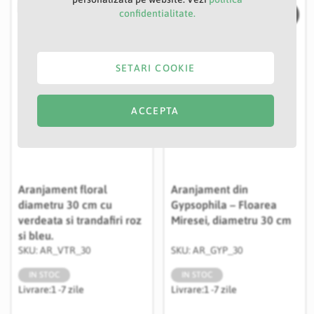
confidentialitate.
Salveaza in Wishlist
Salvea
SETARI COOKIE
ACCEPTA
Aranjament floral
Aranjament din
diametru 30 cm cu
Gypsophila – Floarea
verdeata si trandafiri roz
Miresei, diametru 30 cm
si bleu.
SKU: AR_VTR_30
SKU: AR_GYP_30
IN STOC
IN STOC
Livrare:
1 -7 zile
Livrare:
1 -7 zile