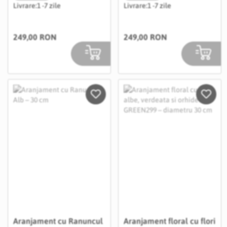
Livrare:
1 -7 zile
Livrare:
1 -7 zile
249,00 RON
249,00 RON
Salveaza in Wishlist
Salvea
Aranjament cu Ranuncul
Aranjament floral cu flori