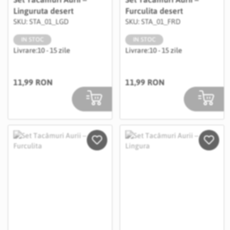
Linguruta desert
Furculita desert
SKU: STA_01_LGD
SKU: STA_01_FRD
IN STOC
IN STOC
Livrare:
10 - 15 zile
Livrare:
10 - 15 zile
11,99 RON
11,99 RON
Salveaza in Wishlist
Salvea