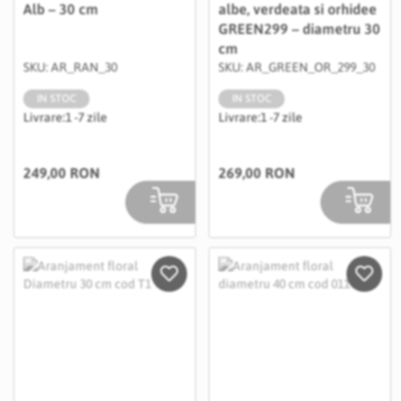
Alb – 30 cm
albe, verdeata si orhidee
GREEN299 – diametru 30
cm
SKU: AR_RAN_30
SKU: AR_GREEN_OR_299_30
IN STOC
IN STOC
Livrare:
1 -7 zile
Livrare:
1 -7 zile
249,00 RON
269,00 RON
Salveaza in Wishlist
Salvea