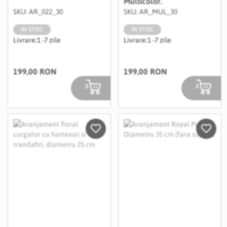
Multicolor.
SKU: AR_022_30
SKU: AR_MUL_30
IN STOC
IN STOC
Livrare:
1 -7 zile
Livrare:
1 -7 zile
199,00 RON
199,00 RON
Salveaza in Wishlist
Salvea