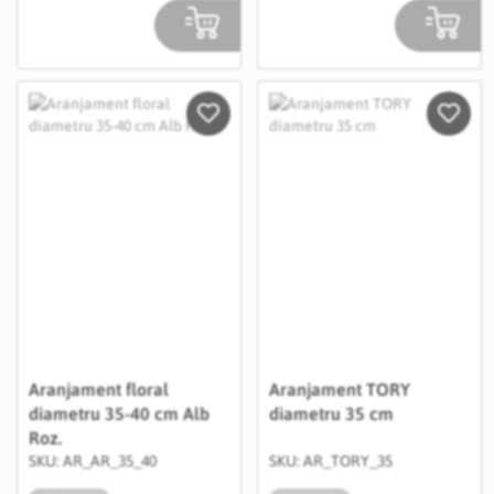
Salveaza in Wishlist
Salvea
Aranjament floral
Aranjament TORY
diametru 35-40 cm Alb
diametru 35 cm
Roz.
SKU: AR_AR_35_40
SKU: AR_TORY_35