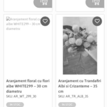
Salveaza in Wishlist
Salvea
Aranjament floral cu flori
Aranjament cu Trandafiri
albe WHITE299 – 30 cm
Albi si Crizanteme – 35
diametru
cm
SKU: AR_WT_299_30
SKU: AR_TR_ALB_35
IN STOC
IN STOC