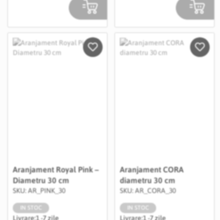
Salveaza in Wishlist
Salvea
Aranjament Royal Pink –
Aranjament CORA
Diametru 30 cm
diametru 30 cm
SKU: AR_PINK_30
SKU: AR_CORA_30
IN STOC
IN STOC
Livrare:
1 -7 zile
Livrare:
1 -7 zile