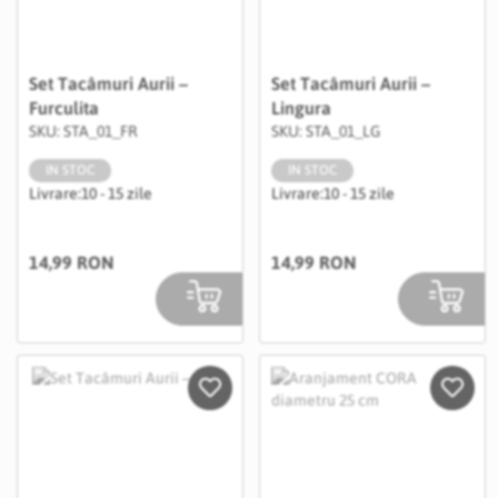
Set Tacâmuri Aurii –
Set Tacâmuri Aurii –
Furculita
Lingura
SKU: STA_01_FR
SKU: STA_01_LG
IN STOC
IN STOC
Livrare:
10 - 15 zile
Livrare:
10 - 15 zile
14,99 RON
14,99 RON
Salveaza in Wishlist
Salvea