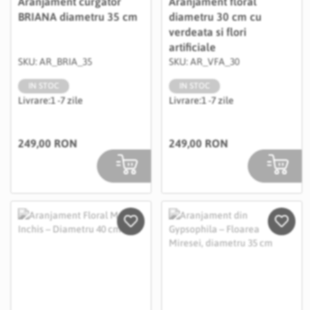
Aranjament curgator
Aranjament floral
BRIANA diametru 35 cm
diametru 30 cm cu
verdeata si flori
artificiale
SKU: AR_BRIA_35
SKU: AR_VFA_30
IN STOC
IN STOC
Livrare:
1 -7 zile
Livrare:
1 -7 zile
249,00 RON
249,00 RON
Salveaza in Wishlist
Salvea