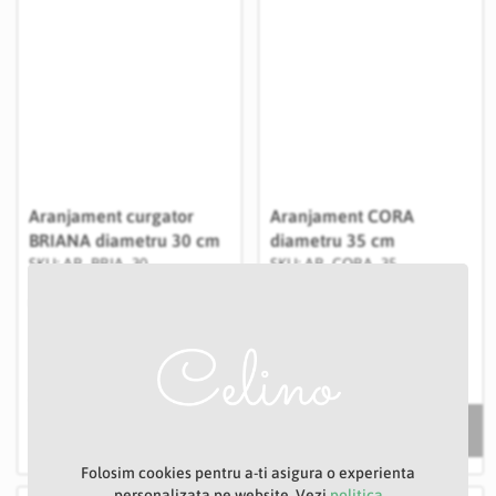
Aranjament curgator
Aranjament CORA
BRIANA diametru 30 cm
diametru 35 cm
SKU: AR_BRIA_30
SKU: AR_CORA_35
IN STOC
IN STOC
Livrare:
1 -7 zile
Livrare:
1 -7 zile
219,00 RON
219,00 RON
Folosim cookies pentru a-ti asigura o experienta
personalizata pe website. Vezi
politica