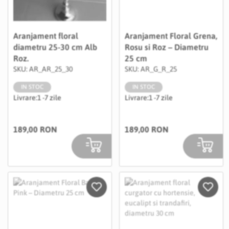
Aranjament floral
Aranjament Floral Grena,
diametru 25-30 cm Alb
Rosu si Roz – Diametru
Roz.
25 cm
SKU: AR_AR_25_30
SKU: AR_G_R_25
IN STOC
IN STOC
Livrare:
1 -7 zile
Livrare:
1 -7 zile
189,00 RON
189,00 RON
Salveaza in Wishlist
Salvea