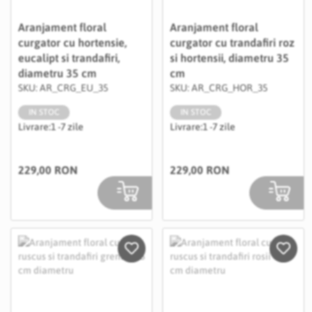
Aranjament floral
Aranjament floral
curgator cu hortensie,
curgator cu trandafiri roz
eucalipt si trandafiri,
si hortensii, diametru 35
diametru 35 cm
cm
SKU: AR_CRG_EU_35
SKU: AR_CRG_HOR_35
IN STOC
IN STOC
Livrare:
1 -7 zile
Livrare:
1 -7 zile
229,00 RON
229,00 RON
Salveaza in Wishlist
Salvea