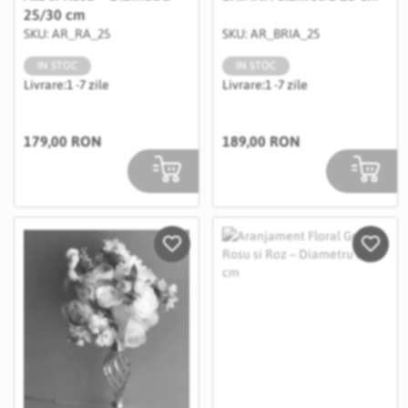
25/30 cm
SKU: AR_RA_25
SKU: AR_BRIA_25
IN STOC
IN STOC
Livrare:
1 -7 zile
Livrare:
1 -7 zile
179,00 RON
189,00 RON
Salveaza in Wishlist
Salvea