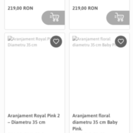
219,00 RON
219,00 RON
Salveaza in Wishlist
Salvea
Aranjament Royal Pink 2
Aranjament floral
– Diametru 35 cm
diametru 35 cm Baby
Pink.