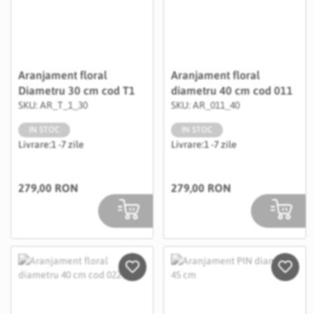
Aranjament floral
Aranjament floral
Diametru 30 cm cod T1
diametru 40 cm cod 011
SKU: AR_T_1_30
SKU: AR_011_40
IN STOC
IN STOC
Livrare:
1 -7 zile
Livrare:
1 -7 zile
279,00 RON
279,00 RON
Salveaza in Wishlist
Salvea