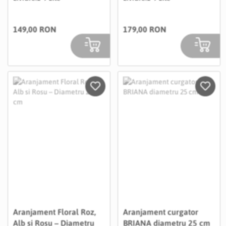
149,00 RON
179,00 RON
Salveaza in Wishlist
Salvea
Aranjament Floral Roz,
Aranjament curgator
Alb si Rosu – Diametru
BRIANA diametru 25 cm