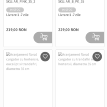
SKU: AR_PINK_35_2
SKU: AR_B_PK_35
IN STOC
IN STOC
Livrare:
1 -7 zile
Livrare:
1 -7 zile
219,00 RON
229,00 RON
Salveaza in Wishlist
Salvea