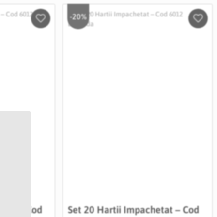
-20%
Salveaza
Salve
in
in
Wishlist
Wishli
etat – Cod
Set 20 Hartii Impachetat – Cod