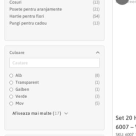
articole
Cosuri
13
articole
Posete pentru aranjamente
21
articole
Hartie pentru flori
54
articole
Pungi pentru cadou
13
Culoare
articole
Alb
8
articol
Transparent
1
articol
Galben
1
articole
Verde
3
articole
Mov
5
Afiseaza mai multe (
17
)
Set 20 
6007 – 
SKU: 6007