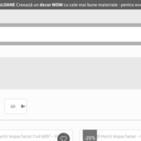
BALOANE
Creează un
decor WOW
cu cele mai bune materiale - pentru 
-20%