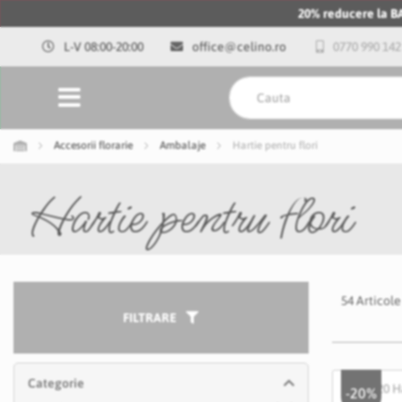
20% reducere la 
L-V 08:00-20:00
office@celino.ro
0770 990 142
Accesorii florarie
Ambalaje
Hartie pentru flori
Hartie pentru flori
54
Articole
FILTRARE
Categorie
-20%