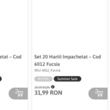
etat – Cod
Set 20 Hartii Impachetat – Cod
6012 Fucsia
SKU: 6012_Fucsia
Summer Sale
IN STOC
39,99 RON
31,99 RON