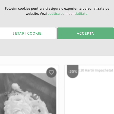
eige
6012 Gri
Folosim cookies pentru a-ti asigura o experienta personalizata pe
_Beige
SKU: 6012_Gri
website. Vezi
politica confidentialitate.
Summer Sale
Summer Sale
IN STOC
39,99 RON
 RON
31,99 RON
SETARI COOKIE
ACCEPTA
-20%
Salveaza
in
Wishlist