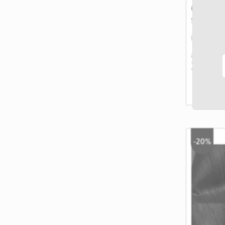
6012 B
SKU: 6012
IN STOC
39,99 RON
31,99
-20%