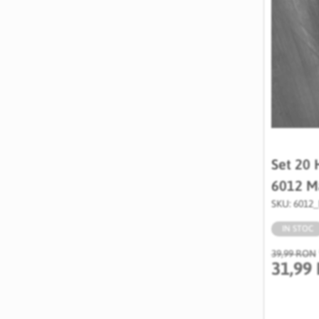
Set 20 
6012 M
SKU: 6012
IN STOC
39,99 RON
31,99