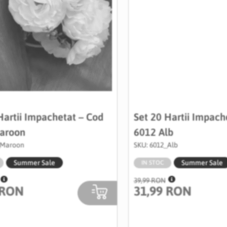
Hartii Impachetat – Cod
Set 20 Hartii Impach
aroon
6012 Alb
_Maroon
SKU: 6012_Alb
Summer Sale
Summer Sale
IN STOC
39,99 RON
 RON
31,99 RON