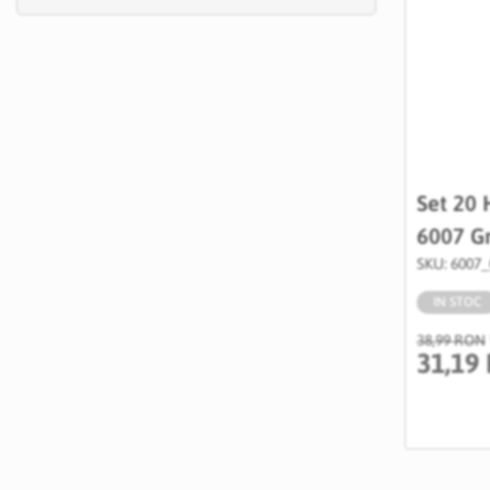
Set 20 
6007 Gr
SKU: 6007_
IN STOC
38,99 RON
31,19