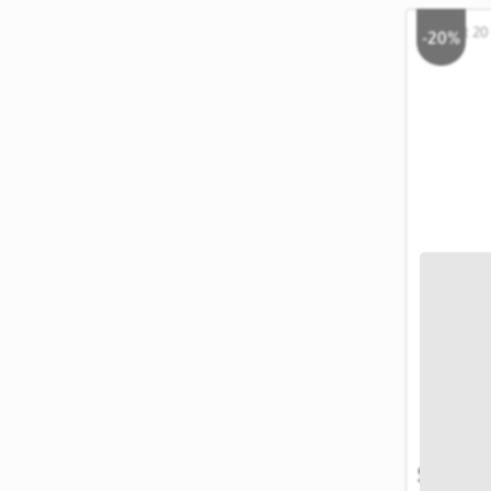
-20%
Set 20 