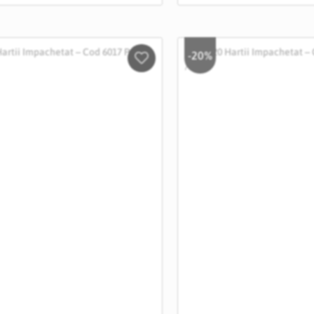
-20%
Salveaza
in
Wishlist