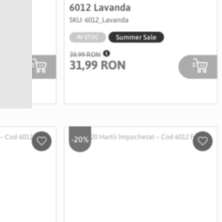
6012 Lavanda
SKU: 6012_Lavanda
Summer Sale
IN STOC
39,99 RON
31,99 RON
-20%
Salveaza
Salve
in
in
Wishlist
Wishli