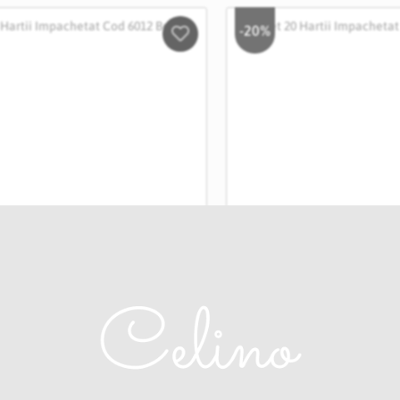
-20%
Salveaza
in
Wishlist
Hartii Impachetat Cod
Set 20 Hartii Impach