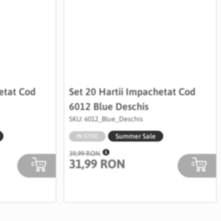
etat Cod
Set 20 Hartii Impachetat Cod
6012 Blue Deschis
SKU: 6012_Blue_Deschis
Summer Sale
IN STOC
39,99 RON
31,99 RON