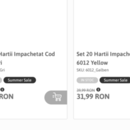
Hartii Impachetat Cod
Set 20 Hartii Impach
i
6012 Yellow
Gri
SKU: 6012_Galben
Summer Sale
Summer Sale
IN STOC
39,99 RON
 RON
31,99 RON