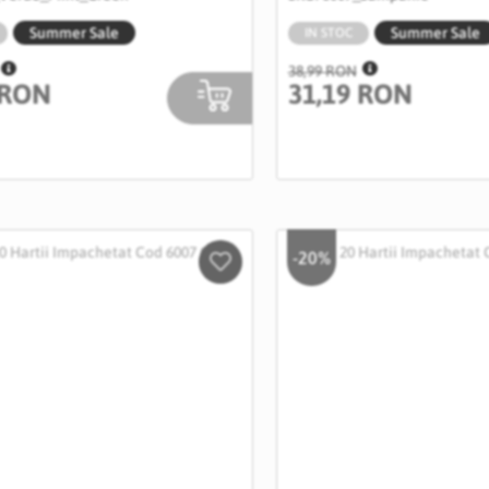
Summer Sale
Summer Sale
IN STOC
38,99 RON
 RON
31,19 RON
-20%
Salveaza
in
Wishlist