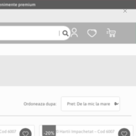
evenimente premium
Close
Cooki
Bar
Coșul meu
Ordoneaza dupa:
-20%