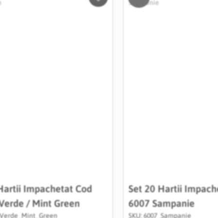
Salveaza
in
Wishlist
Hartii Impachetat Cod
Set 20 Hartii Impach
Verde / Mint Green
6007 Sampanie
_Verde_Mint_Green
SKU: 6007_Sampanie