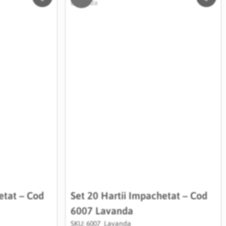
Salveaza
Salve
in
in
Wishlist
Wishli
etat – Cod
Set 20 Hartii Impachetat – Cod
6007 Lavanda
SKU: 6007_Lavanda