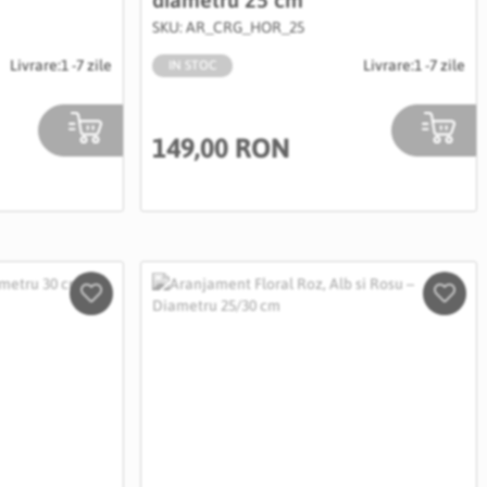
SKU: AR_CRG_HOR_25
Livrare:
1 -7 zile
Livrare:
1 -7 zile
IN STOC
149,00 RON
Salveaza
Salve
in
in
Wishlist
Wishli