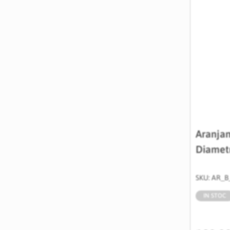
Aranjam
Diamet
SKU: AR_B
IN STOC