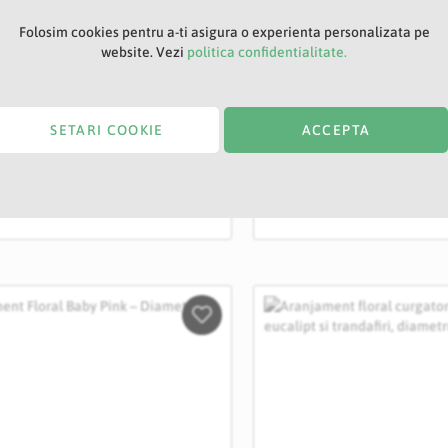
ment curgator BRIANA
Aranjament floral di
Folosim cookies pentru a-ti asigura o experienta personalizata pe
ru 25 cm
30 cm Alb Roz.
website. Vezi
politica confidentialitate.
RIA_25
SKU: AR_AR_25_30
Livrare:
1 -7 zile
IN STOC
SETARI COOKIE
ACCEPTA
0 RON
189,00 RON
Salveaza
in
Wishlist