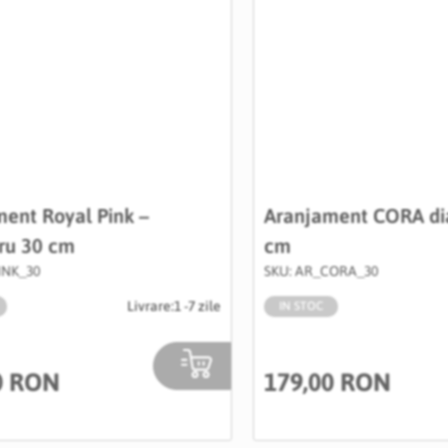
ent Royal Pink –
Aranjament CORA di
ru 30 cm
cm
INK_30
SKU: AR_CORA_30
Livrare:
1 -7 zile
IN STOC
0 RON
179,00 RON