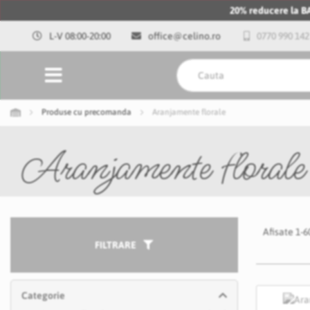
20% reducere la 
L-V 08:00-20:00
office@celino.ro
0770 990 142
Produse cu precomanda
Aranjamente florale
Aranjamente florale
Afisate
1
-
6
FILTRARE
Categorie