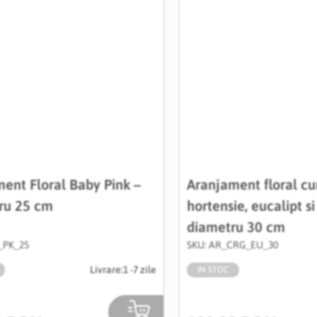
ent Floral Baby Pink –
Aranjament floral cu
ru 25 cm
hortensie, eucalipt si 
diametru 30 cm
_PK_25
SKU: AR_CRG_EU_30
Livrare:
1 -7 zile
IN STOC