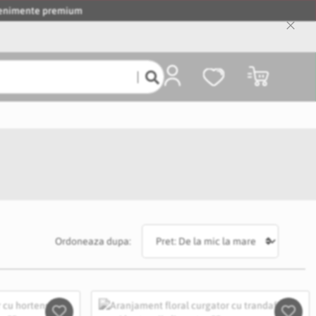
evenimente premium
Close
Cooki
Bar
Coșul meu
Ordoneaza dupa: