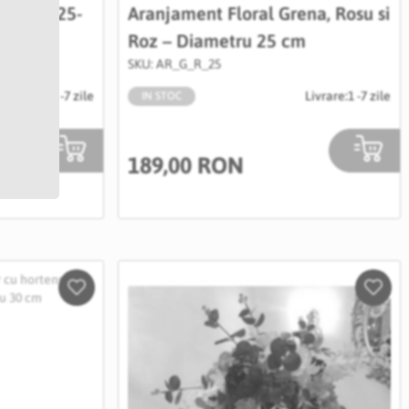
ametru 25-
Aranjament Floral Grena, Rosu si
Roz – Diametru 25 cm
SKU: AR_G_R_25
Livrare:
1 -7 zile
Livrare:
1 -7 zile
IN STOC
189,00 RON
Salveaza
Salve
in
in
Wishlist
Wishli