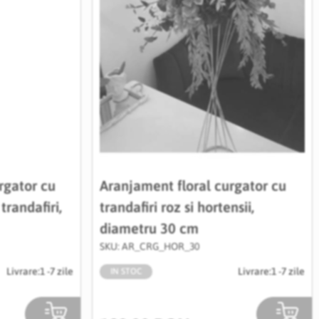
rgator cu
Aranjament floral curgator cu
trandafiri,
trandafiri roz si hortensii,
diametru 30 cm
SKU: AR_CRG_HOR_30
Livrare:
1 -7 zile
Livrare:
1 -7 zile
IN STOC