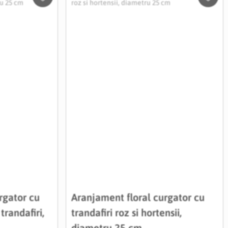
Salveaza
Salve
in
in
Wishlist
Wishli
rgator cu
Aranjament floral curgator cu
trandafiri,
trandafiri roz si hortensii,
diametru 25 cm