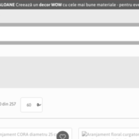
BALOANE
Creează un
decor WOW
cu cele mai bune materiale - pentru 
0
din
257