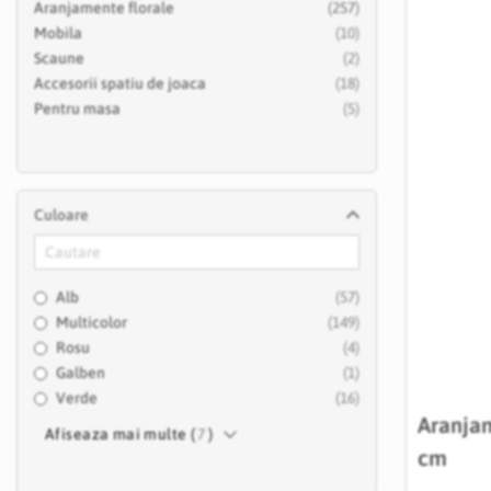
articole
Aranjamente florale
257
articole
Mobila
10
articole
Scaune
2
articole
Accesorii spatiu de joaca
18
articole
Pentru masa
5
Culoare
articole
Alb
57
articole
Multicolor
149
articole
Rosu
4
articol
Galben
1
articole
Verde
16
Aranja
Afiseaza mai multe (
7
)
cm