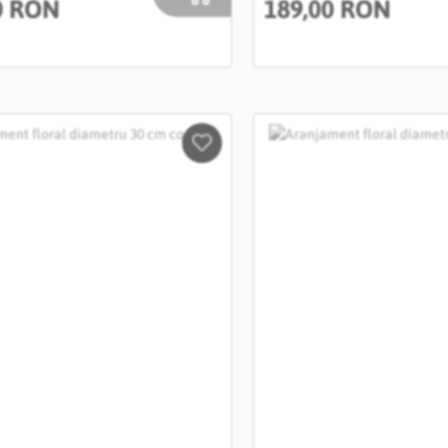
0 RON
189,00 RON
Salveaza
in
Wishlist