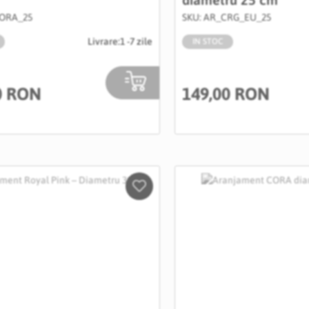
CORA_25
SKU: AR_CRG_EU_25
Livrare:
1 -7 zile
IN STOC
0 RON
149,00 RON
Salveaza
in
Wishlist