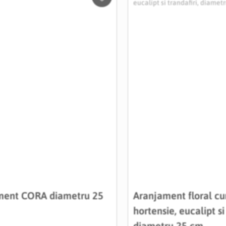
Salveaza
in
Wishlist
ment CORA diametru 25
Aranjament floral cu
hortensie, eucalipt si 
diametru 25 cm