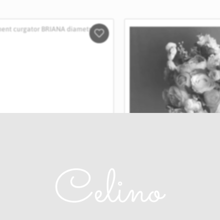
Salveaza
in
Wishlist