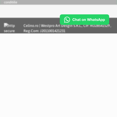
conditiile
Celino.ro | Westpro Art Desgin S.R.L., CIF: RO28541529 ,
Reg.Com: J2011001421231
Incognito Concept - Solutii si Servicii IT personalizate