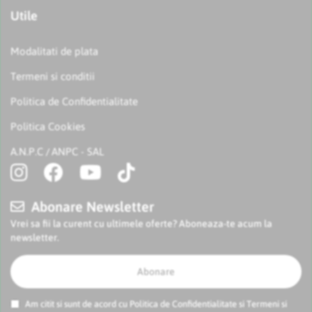
Utile
Modalitati de plata
Termeni si conditii
Politica de Confidentialitate
Politica Cookies
A.N.P.C
ANPC - SAL
/
Abonare Newsletter
Vrei sa fii la curent cu ultimele oferte? Aboneaza-te acum la
newsletter.
Abonare
Am citit si sunt de acord cu
Politica de Confidentialitate
si
Termeni si