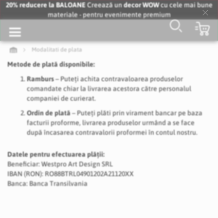
20% reducere la BALOANE
Creează un
decor WOW
cu cele mai bune
materiale - pentru evenimente premium
Clo
Co
Coo
Bar
Modalitati de plata
Metode de plată disponibile:
Ramburs
– Puteți achita contravaloarea produselor
comandate chiar la livrarea acestora către personalul
companiei de curierat.
Ordin de plată
– Puteți plăti prin virament bancar pe baza
facturii proforme, livrarea produselor urmând a se face
după încasarea contravalorii proformei în contul nostru.
Datele pentru efectuarea plății:
Beneficiar: Westpro Art Design SRL
IBAN (RON): RO88BTRL04901202A21120XX
Banca: Banca Transilvania