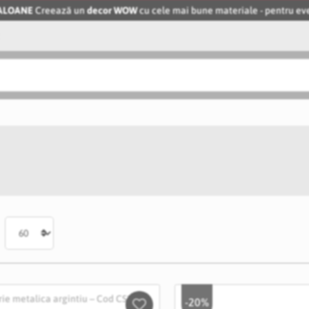
BALOANE
Creează un
decor WOW
cu cele mai bune materiale - pentru 
-20%