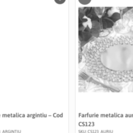
Salveaza
in
Wishlist
e metalica argintiu – Cod
Farfurie metalica au
CS123
3_ARGINTIU
SKU: CS123_AURIU