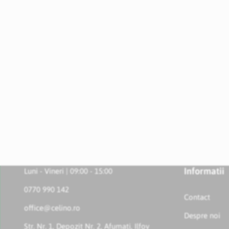
Informatii
Luni - Vineri | 09:00 - 15:00
0770 990 142
Contact
office@celino.ro
Despre noi
Str. Nr. 1, Depozit Nr. 2, Afumați, Ilfov