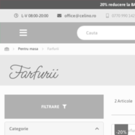
20% reducere la 
L-V 08:00-20:00
office@celino.ro
0770 990 142
Pentru masa
Farfurii
Farfurii
2
Articole
FILTRARE
Categorie
-20%