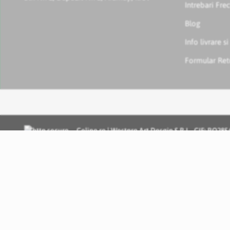
Intrebari Fre
Blog
Info livrare si
Formular Ret
Celino.ro | Westpro Art Desgin S.R.L., CIF: RO2