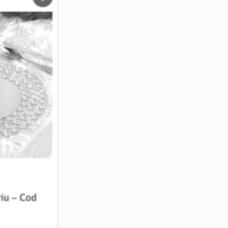
Salveaza
in
Wishlist
riu – Cod