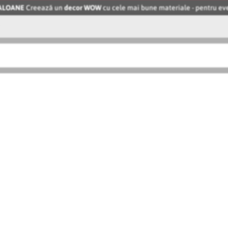
BALOANE
Creează un
decor WOW
cu cele mai bune materiale - pentru 