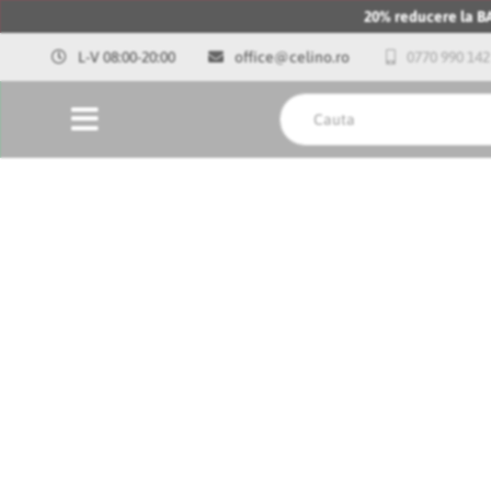
20% reducere la 
L-V 08:00-20:00
office@celino.ro
0770 990 142