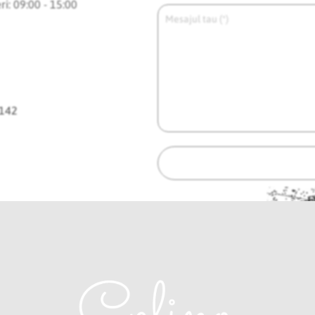
ri: 09:00 - 15:00
142
Rei
ca
Accept
politica de confidentialit