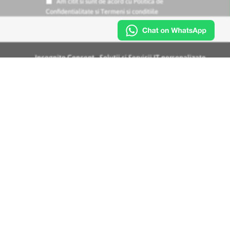
Am citit si sunt de acord cu
Politica de
Confidentialitate
si
Termeni si conditiile
Incognito Concept - Solutii si Servicii IT personalizate