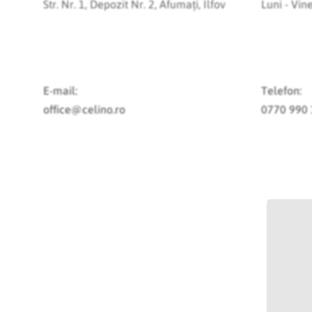
Str. Nr. 1, Depozit Nr. 2, Afumați, Ilfov
Luni - Vine
E-mail:
Telefon:
office@celino.ro
0770 990 