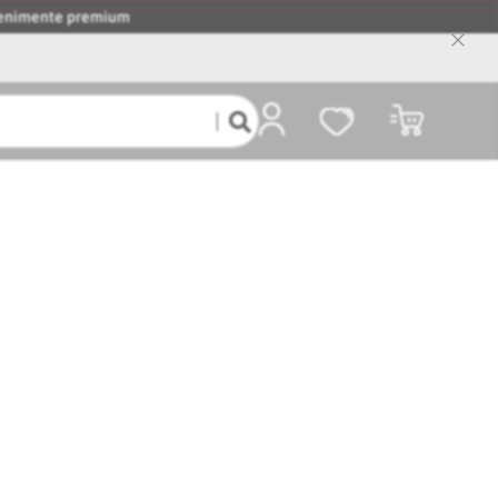
evenimente premium
Close
Cooki
Bar
Coșul meu