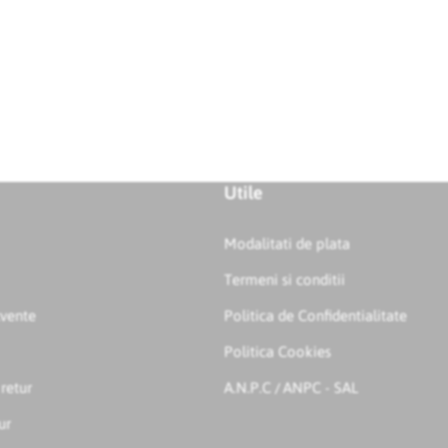
Utile
Modalitati de plata
Termeni si conditii
cvente
Politica de Confidentialitate
Politica Cookies
 retur
A.N.P.C
ANPC - SAL
/
ur