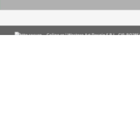
Celino.ro | Westpro Art Desgin S.R.L., CIF: RO2