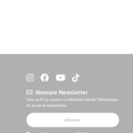
Abonare Newsletter
Vrei sa fii la curent cu ultimele oferte? Aboneaza-
te acum la newsletter.
Abonare