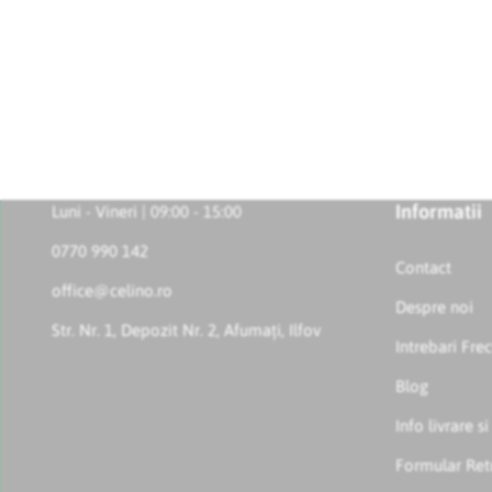
Informatii
Luni - Vineri | 09:00 - 15:00
0770 990 142
Contact
office@celino.ro
Despre noi
Str. Nr. 1, Depozit Nr. 2, Afumați, Ilfov
Intrebari Fre
Blog
Info livrare si
Formular Ret