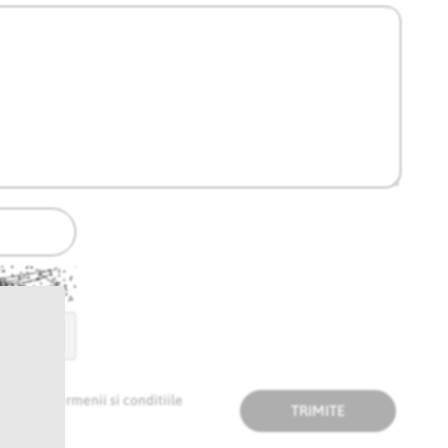
ncarca
ptcha
ate.
and
Termenii si conditiile
TRIMITE