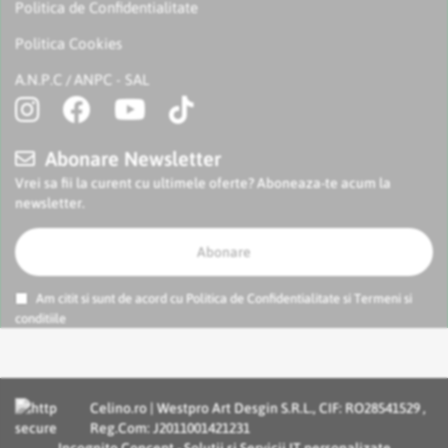
Politica de Confidentialitate
Politica Cookies
A.N.P.C
ANPC - SAL
/
Abonare Newsletter
Vrei sa fii la curent cu ultimele oferte? Aboneaza-te acum la
newsletter.
Abonare
Am citit si sunt de acord cu
Politica de Confidentialitate
si
Termeni si
conditiile
Celino.ro | Westpro Art Desgin S.R.L., CIF: RO28541529 ,
Reg.Com: J2011001421231