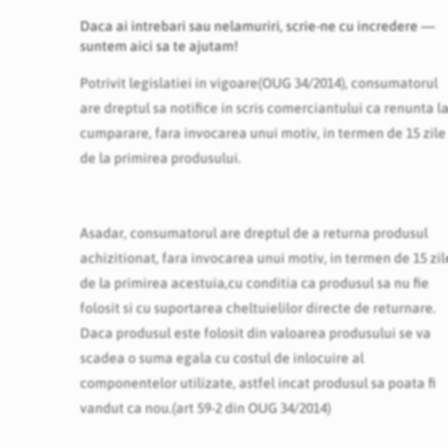
Daca ai intrebari sau nelamuriri, scrie-ne cu incredere —
suntem aici sa te ajutam!
Potrivit legislatiei in vigoare(OUG 34/2014), consumatorul
are dreptul sa notifice in scris comerciantului ca renunta l
cumparare, fara invocarea unui motiv, in termen de 15 zile
de la primirea produsului.
Asadar, consumatorul are dreptul de a returna produsul
achizitionat, fara invocarea unui motiv, in termen de 15 zil
de la primirea acestuia,cu conditia ca produsul sa nu fie
folosit si cu suportarea cheltuielilor directe de returnare.
Daca produsul este folosit din valoarea produsului se va
scadea o suma egala cu costul de inlocuire al
componentelor utilizate, astfel incat produsul sa poata fi
vandut ca nou.(art 59-2 din OUG 34/2014)