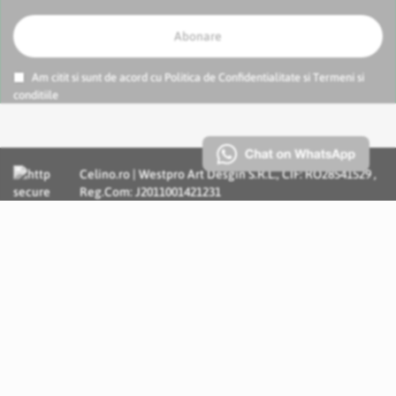
Abonare
Am citit si sunt de acord cu
Politica de Confidentialitate
si
Termeni si
conditiile
Celino.ro | Westpro Art Desgin S.R.L., CIF: RO28541529 ,
Reg.Com: J2011001421231
Incognito Concept - Solutii si Servicii IT personalizate