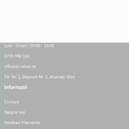
Luni - Vineri | 09:00 - 15:00
0770 990 142
office@celino.ro
Str. Nr. 1, Depozit Nr. 2, Afumați, Ilfov
Informatii
Contact
Despre noi
Intrebari Frecvente