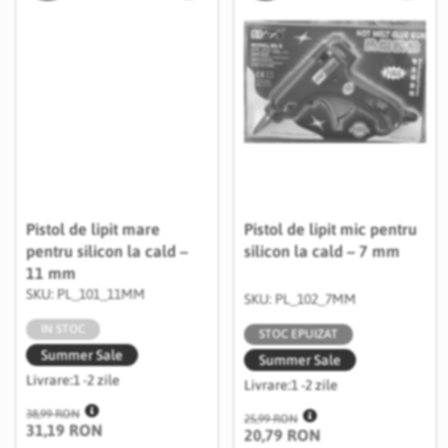
Pistol de lipit mare
Pistol de lipit mic pentru
pentru silicon la cald –
silicon la cald – 7 mm
11 mm
SKU: PL_101_11MM
SKU: PL_102_7MM
IN STOC
STOC EPUIZAT
Summer Sale
Summer Sale
Livrare:
1 -2 zile
Livrare:
1 -2 zile
38,99 RON
25,99 RON
31,19 RON
20,79 RON