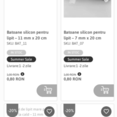
Batoane silicon pentru
Batoane silicon pentru
lipit – 11 mm x 20 cm
lipit – 7 mm x 20 cm
SKU: BAT_11
SKU: BAT_07
IN STOC
IN STOC
Summer Sale
Summer Sale
Livrare:
1 -2 zile
Livrare:
1 -2 zile
1,00 RON
1,00 RON
0,80 RON
0,80 RON
-20%
-20%
Salveaza in Wishlist
Salvea