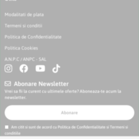
Modalitati de plata
Termeni si conditii
Politica de Confidentialitate
Politica Cookies
A.N.P.C
ANPC - SAL
/
Abonare Newsletter
Vrei sa fii la curent cu ultimele oferte? Aboneaza-te acum la
newsletter.
Abonare
Am citit si sunt de acord cu
Politica de Confidentialitate
si
Termeni si
conditiile