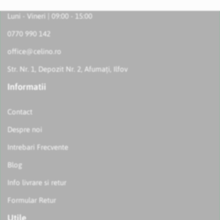
Luni - Vineri | 09:00 - 15:00
0770 990 142
office@celino.ro
Str. Nr. 1, Depozit Nr. 2, Afumați, Ilfov
Informatii
Contact
Despre noi
Intrebari Frecvente
Blog
Info livrare si retur
Formular Retur
Utile