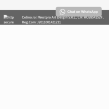
Celino.ro | Westpro Art Desgin S.R.L., CIF: RO28541529 ,
Reg.Com: J2011001421231
Incognito Concept - Solutii si Servicii IT personalizate