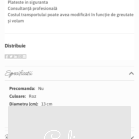
Plateste in siguranta
Consultanță profesională
Costul transportului poate avea modificări în funcție de greutate
și volum
Distribuie
Specificatii
Specificatii
Nu
Roz
13 cm
60 cm
Recenzii