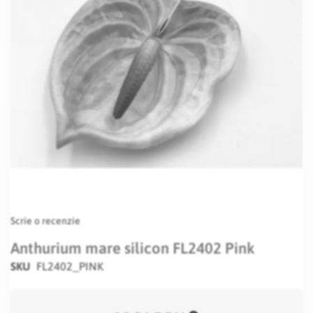
Skip
Scrie o recenzie
to
the
Anthurium mare silicon FL2402 Pink
beginning
SKU
FL2402_PINK
of
the
images
gallery