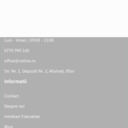
Luni - Vineri | 09:00 - 15:00
0770 990 142
office@celino.ro
Str. Nr. 1, Depozit Nr. 2, Afumați, Ilfov
Informatii
Contact
Despre noi
Intrebari Frecvente
Blog