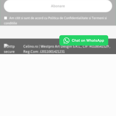
Abonare
Am citit si sunt de acord cu
Politica de Confidentialitate
si
Termeni si
conditiile
Celino.ro | Westpro Art Desgin S.R.L., CIF: RO28541529 ,
Reg.Com: J2011001421231
Incognito Concept - Solutii si Servicii IT personalizate