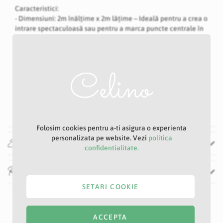
Caracteristici:
- Dimensiuni: 2m înălțime x 2m lățime – Ideală pentru a crea o
intrare spectaculoasă sau pentru a marca puncte centrale în
cadrul ceremoniei.
- Material: Metal vopsit aurie, pentru o durabilitate excelentă
și un aspect elegant.
- Demontabilă: Ușor de montat și demontat, perfectă pentru
evenimente cu locații diferite sau pentru stocare ușoară.
- Utilizare: Potrivită pentru ceremonii de nuntă, evenimente
corporate, aniversări sau petreceri de gală, aducând o notă
de rafinament și glamour
vezi mai mult
Arcada Auriu B0331 este alegerea perfectă pentru a adăuga
Folosim cookies pentru a-ti asigura o experienta
eleganță și un plus de rafinament evenimentului tău.
personalizata pe website. Vezi
politica
Specificatii
Ușor de integrat în orice decor, această arcadă va crea
confidentialitate.
amintiri de neuitat pentru toți participanții!.
Recenzii
SETARI COOKIE
ACCEPTA