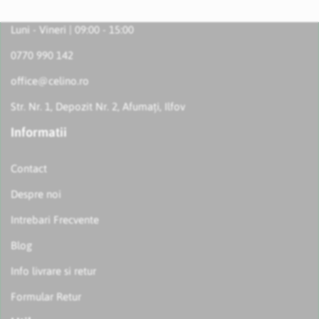
Luni - Vineri | 09:00 - 15:00
0770 990 142
office@celino.ro
Str. Nr. 1, Depozit Nr. 2, Afumați, Ilfov
Informatii
Contact
Despre noi
Intrebari Frecvente
Blog
Info livrare si retur
Formular Retur