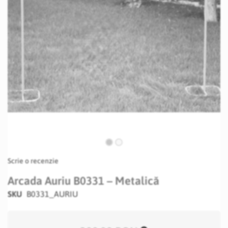
Skip
Scrie o recenzie
to
the
Arcada Auriu B0331 – Metalică
beginning
SKU
B0331_AURIU
of
the
images
gallery