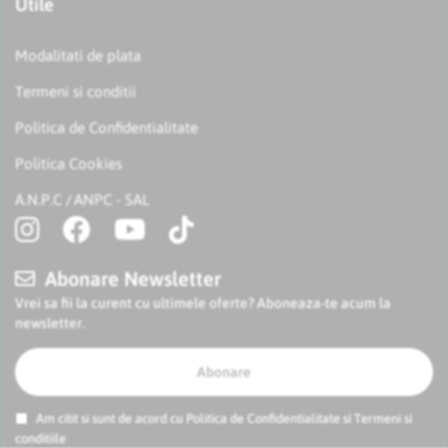
Utile
Modalitati de plata
Termeni si conditii
Politica de Confidentialitate
Politica Cookies
A.N.P.C
ANPC - SAL
/
Abonare Newsletter
Vrei sa fii la curent cu ultimele oferte? Aboneaza-te acum la
newsletter.
Abonare
Am citit si sunt de acord cu
Politica de Confidentialitate
si
Termeni si
conditiile