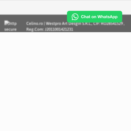
Celino.ro | Westpro Art Desgin S.R.L., CIF: RO28541529 ,
Reg.Com: J2011001421231
Incognito Concept - Solutii si Servicii IT personalizate