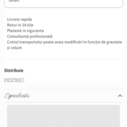
uman.
Livrare rapida
Retur in 14 zile
Plateste in siguranta
Consultanță profesională
Costul transportului poate avea modificări în funcție de greutate
și volum
Distribuie
Specificatii
Specificatii
Nu
Roz deschis
210 cm