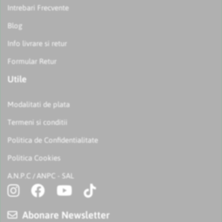
Intrebari Frecvente
Blog
Info livrare si retur
Formular Retur
Utile
Modalitati de plata
Termeni si conditii
Politica de Confidentialitate
Politica Cookies
A.N.P.C
ANPC - SAL
/
Abonare Newsletter