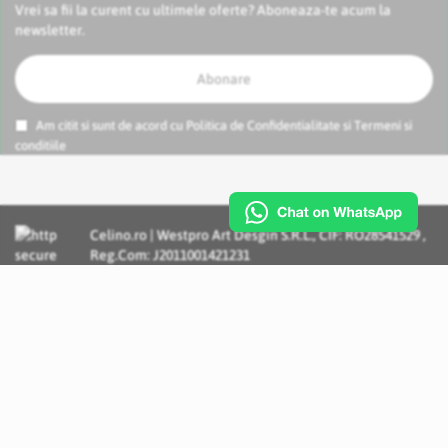
Vrei sa fii la curent cu ultimele oferte? Aboneaza-te acum la
newsletter.
Abonare
Am citit si sunt de acord cu
Politica de Confidentialitate
si
Termeni si
conditiile
Celino.ro | Westpro Art Desgin S.R.L., CIF: RO28541529 ,
Reg.Com: J2011001421231
Incognito Concept - Solutii si Servicii IT personalizate