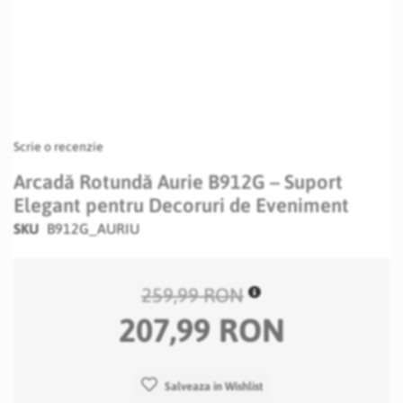
Scrie o recenzie
Arcadă Rotundă Aurie B912G – Suport
Elegant pentru Decoruri de Eveniment
SKU
B912G_AURIU
259,99 RON
207,99 RON
Salveaza in Wishlist