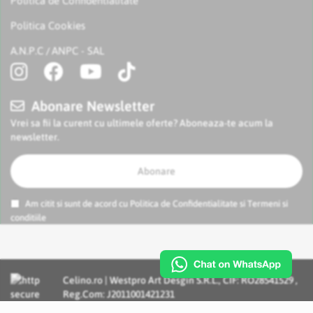
Politica de Confidentialitate
Politica Cookies
A.N.P.C
ANPC - SAL
/
Abonare Newsletter
Vrei sa fii la curent cu ultimele oferte? Aboneaza-te acum la
newsletter.
Abonare
Am citit si sunt de acord cu
Politica de Confidentialitate
si
Termeni si
conditiile
Celino.ro | Westpro Art Desgin S.R.L., CIF: RO28541529 ,
Reg.Com: J2011001421231
Incognito Concept - Solutii si Servicii IT personalizate