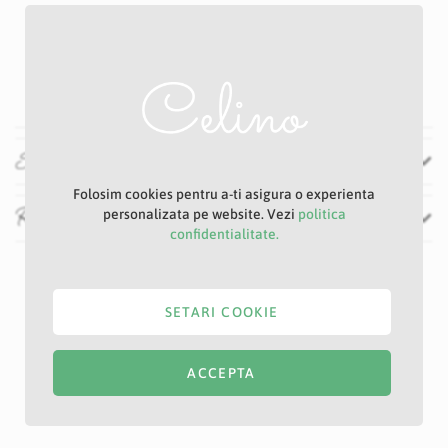
✔ Design circular modern – ideal pentru fundaluri foto și
decoruri ceremonii
✔ Finisaj auriu elegant – se potrivește perfect cu tematici
clasice sau glam
vezi mai mult
✔ Structură metalică durabilă – stabilă și ușor de asamblat
✔ Versatilă – poate fi decorată cu flori, baloane, materiale
textile sau lumini LED
Specificatii
Perfectă pentru nunți, botezuri, aniversări, evenimente
corporate sau expoziții, această arcadă devine rapid
Folosim cookies pentru a-ti asigura o experienta
Recenzii
elementul central al oricărui aranjament decorativ.
personalizata pe website. Vezi
politica
confidentialitate.
SETARI COOKIE
ACCEPTA