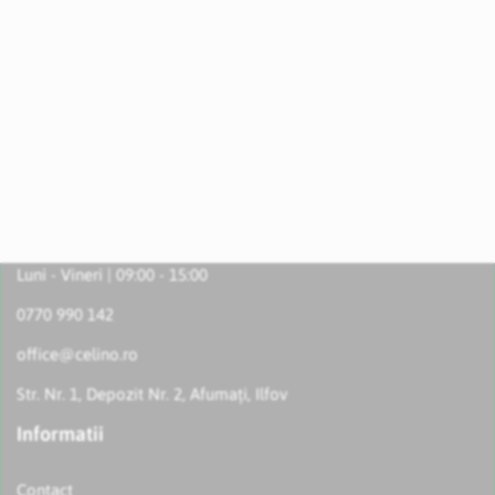
Luni - Vineri | 09:00 - 15:00
0770 990 142
office@celino.ro
Str. Nr. 1, Depozit Nr. 2, Afumați, Ilfov
Informatii
Contact