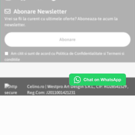
Abonare Newsletter
Vrei sa fii la curent cu ultimele oferte? Aboneaza-te acum la
newsletter.
Abonare
Am citit si sunt de acord cu
Politica de Confidentialitate
si
Termeni si
conditiile
Celino.ro | Westpro Art Desgin S.R.L., CIF: RO28541529 ,
Reg.Com: J2011001421231
Incognito Concept - Solutii si Servicii IT personalizate