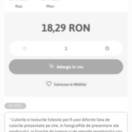
Roz
Mov
18,29 RON
Adauga in cos
Salveaza in Wishlist
IN STOC
* Culorile si texturile folosite pot fi usor diferite fata de
culorile prezentate pe site, in fotografiile de prezentare ale
produsului, in functie de lumina si de setarile monitorului sau