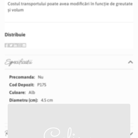
Costul transportului poate avea modificări în funcție de greutate
și volum
Distribuie
Specificatii
Specificatii
Nu
P17S
Alb
4.5 cm
15 cm
Recenzii