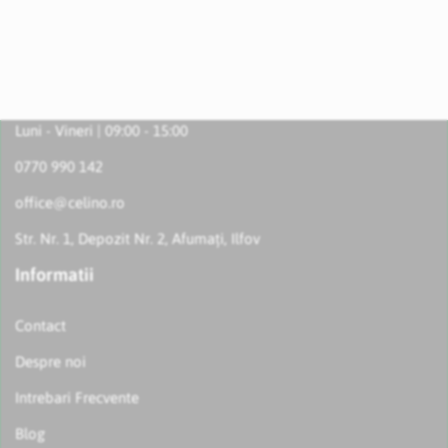
Luni - Vineri | 09:00 - 15:00
0770 990 142
office@celino.ro
Str. Nr. 1, Depozit Nr. 2, Afumați, Ilfov
Informatii
Contact
Despre noi
Intrebari Frecvente
Blog