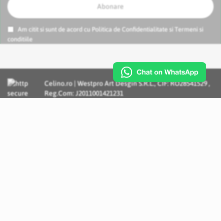
Abonare
Am citit si sunt de acord cu
Politica de Confidentialitate
si
Termeni si
conditiile
Celino.ro | Westpro Art Desgin S.R.L., CIF: RO28541529 ,
Reg.Com: J2011001421231
Incognito Concept - Solutii si Servicii IT personalizate