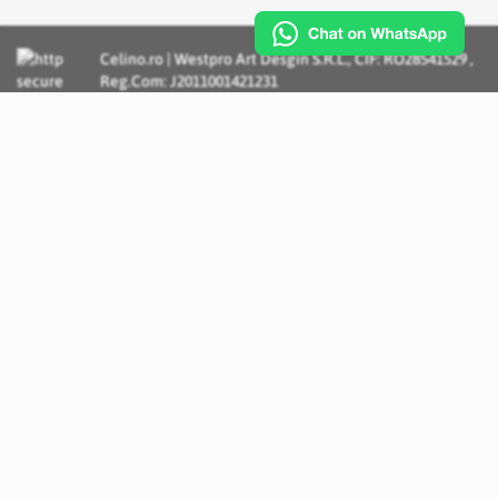
Celino.ro | Westpro Art Desgin S.R.L., CIF: RO28541529 ,
Reg.Com: J2011001421231
Incognito Concept - Solutii si Servicii IT personalizate