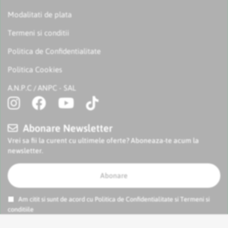
Modalitati de plata
Termeni si conditii
Politica de Confidentialitate
Politica Cookies
A.N.P.C
ANPC - SAL
/
Abonare Newsletter
Vrei sa fii la curent cu ultimele oferte? Aboneaza-te acum la
newsletter.
Abonare
Am citit si sunt de acord cu
Politica de Confidentialitate
si
Termeni si
conditiile