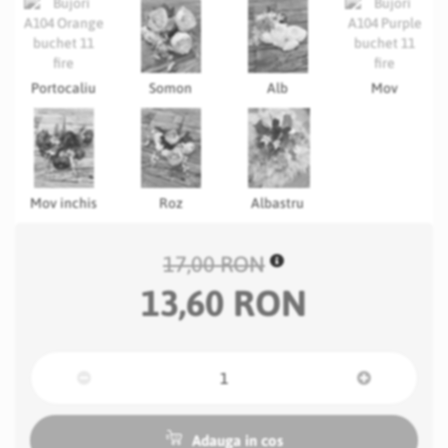
Portocaliu
Somon
Alb
Mov
Mov inchis
Roz
Albastru
17,00 RON
13,60 RON
Adauga in cos