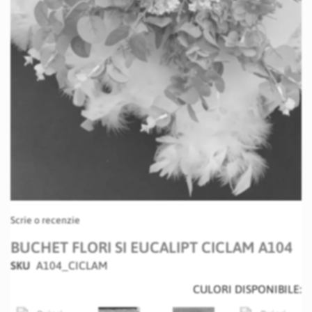
Skip
Scrie o recenzie
to
the
BUCHET FLORI SI EUCALIPT CICLAM A104
beginning
SKU
A104_CICLAM
of
the
CULORI DISPONIBILE:
images
gallery