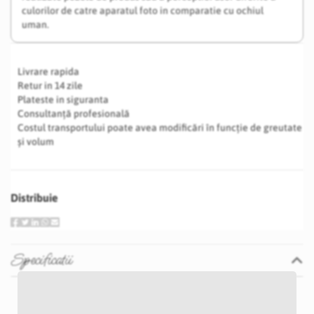
culorilor de catre aparatul foto in comparatie cu ochiul
uman.
Livrare rapida
Retur in 14 zile
Plateste in siguranta
Consultanță profesională
Costul transportului poate avea modificări în funcție de greutate
și volum
Distribuie
Specificatii
Specificatii
Nu
E