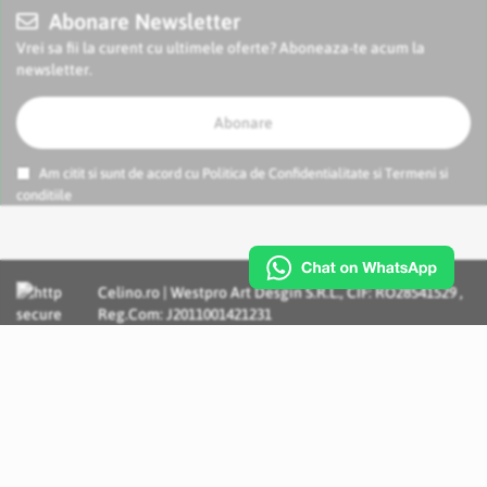
Abonare Newsletter
Vrei sa fii la curent cu ultimele oferte? Aboneaza-te acum la
newsletter.
Abonare
Am citit si sunt de acord cu
Politica de Confidentialitate
si
Termeni si
conditiile
Celino.ro | Westpro Art Desgin S.R.L., CIF: RO28541529 ,
Reg.Com: J2011001421231
Incognito Concept - Solutii si Servicii IT personalizate