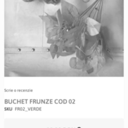
Skip
Scrie o recenzie
to
the
BUCHET FRUNZE COD 02
beginning
SKU
FR02_VERDE
of
the
images
gallery