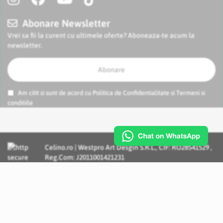
Abonare Newsletter
Vrei sa fii la curent cu ultimele oferte? Aboneaza-te acum la
newsletter.
Abonare
Am citit si sunt de acord cu
Politica de Confidentialitate
si
Termeni si
conditiile
Celino.ro | Westpro Art Desgin S.R.L., CIF: RO28541529 ,
Reg.Com: J2011001421231
Incognito Concept - Solutii si Servicii IT personalizate