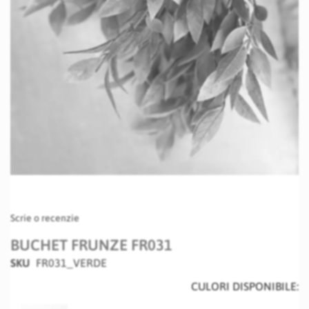
Skip
Scrie o recenzie
to
the
BUCHET FRUNZE FR031
beginning
SKU
FR031_VERDE
of
the
CULORI DISPONIBILE:
images
gallery