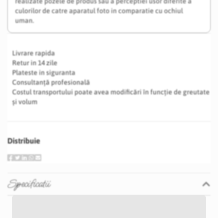
realizate pozele de produs sau a perceptiei usor diferite a
culorilor de catre aparatul foto in comparatie cu ochiul
uman.
Livrare rapida
Retur in 14 zile
Plateste in siguranta
Consultanță profesională
Costul transportului poate avea modificări în funcție de greutate
și volum
Distribuie
Specificatii
Specificatii
Nu