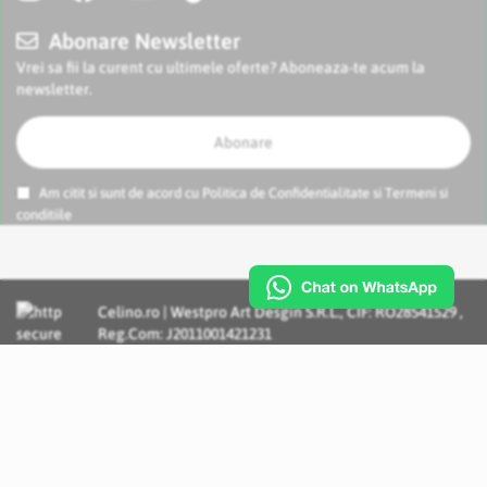
Abonare Newsletter
Vrei sa fii la curent cu ultimele oferte? Aboneaza-te acum la
newsletter.
Abonare
Am citit si sunt de acord cu
Politica de Confidentialitate
si
Termeni si
conditiile
Celino.ro | Westpro Art Desgin S.R.L., CIF: RO28541529 ,
Reg.Com: J2011001421231
Incognito Concept - Solutii si Servicii IT personalizate