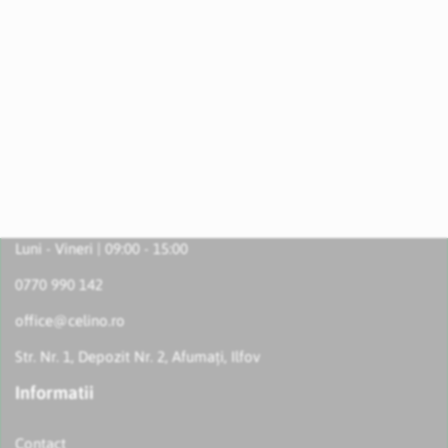
Luni - Vineri | 09:00 - 15:00
0770 990 142
office@celino.ro
Str. Nr. 1, Depozit Nr. 2, Afumați, Ilfov
Informatii
Contact