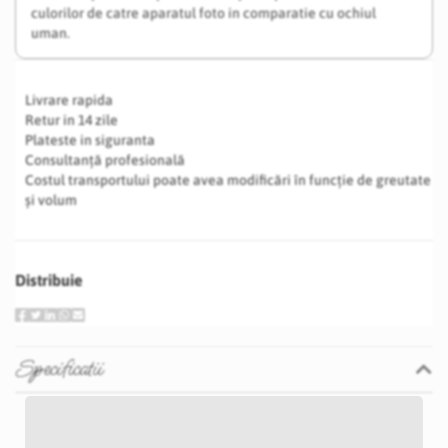
culorilor de catre aparatul foto in comparatie cu ochiul
uman.
Livrare rapida
Retur in 14 zile
Plateste in siguranta
Consultanță profesională
Costul transportului poate avea modificări în funcție de greutate
și volum
Distribuie
Specificatii
Specificatii
Nu
P12D