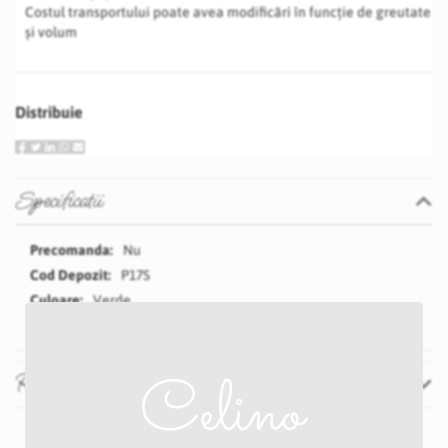
Costul transportului poate avea modificări în funcție de greutate
și volum
Distribuie
Specificatii
Specificatii
Nu
P17S
Verde
Recenzii