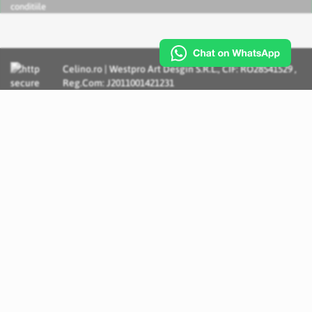
conditiile
Celino.ro | Westpro Art Desgin S.R.L., CIF: RO28541529 ,
Reg.Com: J2011001421231
Incognito Concept - Solutii si Servicii IT personalizate