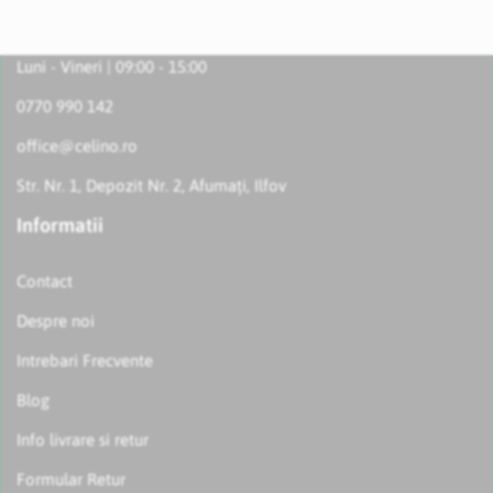
Luni - Vineri | 09:00 - 15:00
0770 990 142
office@celino.ro
Str. Nr. 1, Depozit Nr. 2, Afumați, Ilfov
Informatii
Contact
Despre noi
Intrebari Frecvente
Blog
Info livrare si retur
Formular Retur