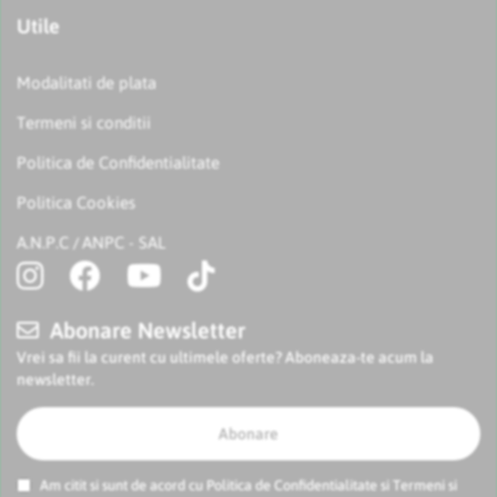
Utile
Modalitati de plata
Termeni si conditii
Politica de Confidentialitate
Politica Cookies
A.N.P.C
ANPC - SAL
/
Abonare Newsletter
Vrei sa fii la curent cu ultimele oferte? Aboneaza-te acum la
newsletter.
Abonare
Am citit si sunt de acord cu
Politica de Confidentialitate
si
Termeni si