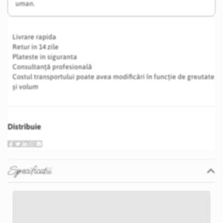
uman.
Livrare rapida
Retur in 14 zile
Plateste in siguranta
Consultanță profesională
Costul transportului poate avea modificări în funcție de greutate
și volum
Distribuie
Specificatii
Specificatii
Nu
P20D
Mov