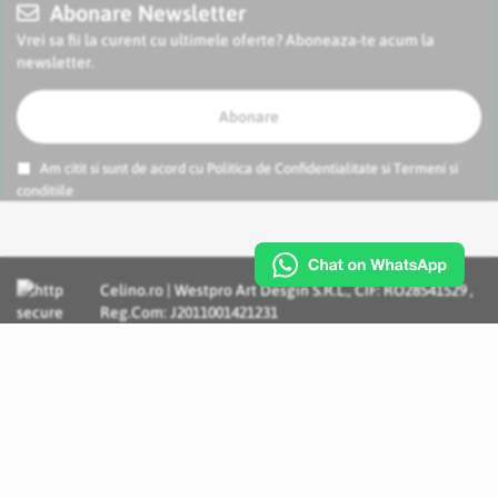
Abonare Newsletter
Vrei sa fii la curent cu ultimele oferte? Aboneaza-te acum la
newsletter.
Abonare
Am citit si sunt de acord cu
Politica de Confidentialitate
si
Termeni si
conditiile
Celino.ro | Westpro Art Desgin S.R.L., CIF: RO28541529 ,
Reg.Com: J2011001421231
Incognito Concept - Solutii si Servicii IT personalizate