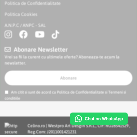
Politica de Confidentialitate
Politica Cookies
A.N.P.C
ANPC - SAL
/
Abonare Newsletter
Vrei sa fii la curent cu ultimele oferte? Aboneaza-te acum la
newsletter.
Abonare
Am citit si sunt de acord cu
Politica de Confidentialitate
si
Termeni si
conditiile
Celino.ro | Westpro Art Desgin S.R.L., CIF: RO28541529 ,
Reg.Com: J2011001421231