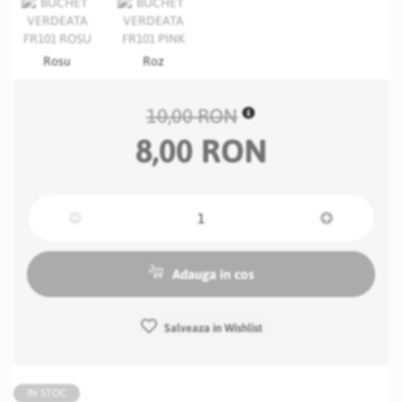
Rosu
Roz
10,00 RON
8,00 RON
Adauga in cos
Salveaza in Wishlist
IN STOC