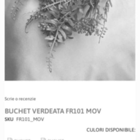
Skip
Scrie o recenzie
to
the
BUCHET VERDEATA FR101 MOV
beginning
SKU
FR101_MOV
of
the
CULORI DISPONIBILE:
images
gallery