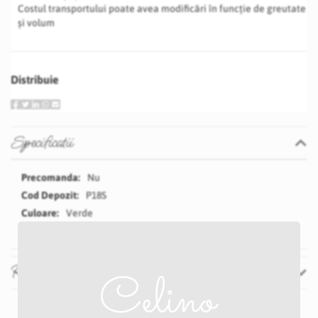
Costul transportului poate avea modificări în funcție de greutate
și volum
Distribuie
Specificatii
Specificatii
Nu
P18S
Verde
Recenzii