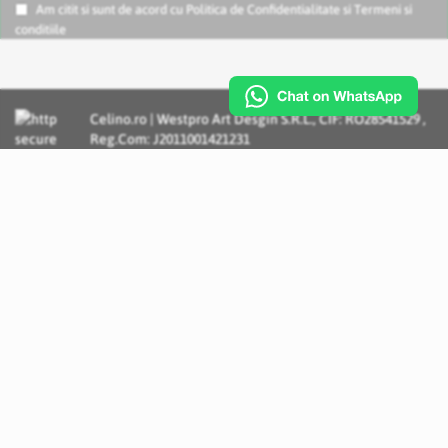
Am citit si sunt de acord cu
Politica de Confidentialitate
si
Termeni si
conditiile
Celino.ro | Westpro Art Desgin S.R.L., CIF: RO28541529 ,
Reg.Com: J2011001421231
Incognito Concept - Solutii si Servicii IT personalizate