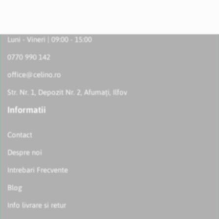
Luni - Vineri | 09:00 - 15:00
0770 990 142
office@celino.ro
Str. Nr. 1, Depozit Nr. 2, Afumați, Ilfov
Informatii
Contact
Despre noi
Intrebari Frecvente
Blog
Info livrare si retur