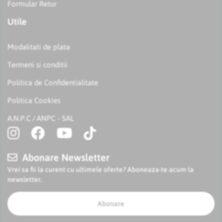
Formular Retur
Utile
Modalitati de plata
Termeni si conditii
Politica de Confidentialitate
Politica Cookies
A.N.P.C
ANPC - SAL
/
Abonare Newsletter
Vrei sa fii la curent cu ultimele oferte? Aboneaza-te acum la
newsletter.
Abonare