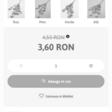
Roz
Mov
Verde
Alb
4,50 RON
3,60 RON
Adauga in cos
Salveaza in Wishlist