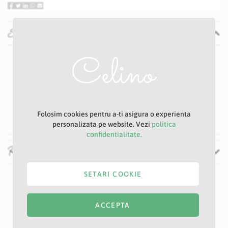
Specificatii
Specificatii
Nu
P23D
Somon
2 cm
44 cm
Folosim cookies pentru a-ti asigura o experienta
personalizata pe website. Vezi
politica
confidentialitate.
Recenzii
SETARI COOKIE
ACCEPTA