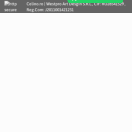
Celino.ro | Westpro Art Desgin S.R.L., CIF: RO28541529 ,
Reg.Com: J2011001421231
Incognito Concept - Solutii si Servicii IT personalizate