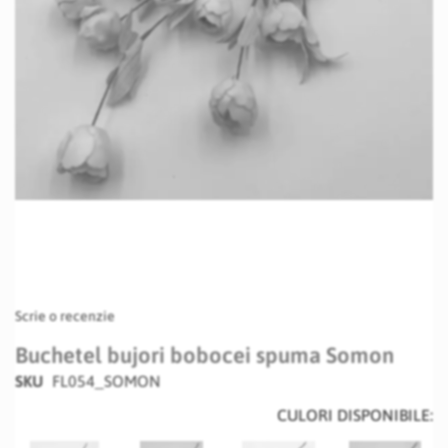
Skip
Scrie o recenzie
to
the
Buchetel bujori bobocei spuma Somon
beginning
SKU
FL054_SOMON
of
the
CULORI DISPONIBILE:
images
gallery