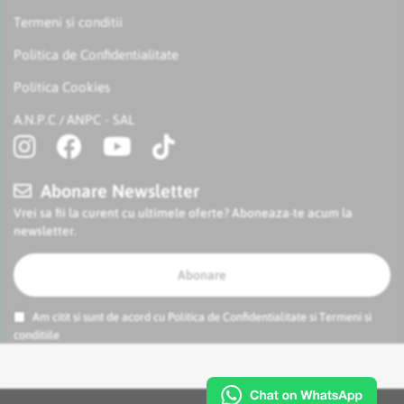
Termeni si conditii
Politica de Confidentialitate
Politica Cookies
A.N.P.C
ANPC - SAL
/
Abonare Newsletter
Vrei sa fii la curent cu ultimele oferte? Aboneaza-te acum la
newsletter.
Abonare
Am citit si sunt de acord cu
Politica de Confidentialitate
si
Termeni si
conditiile