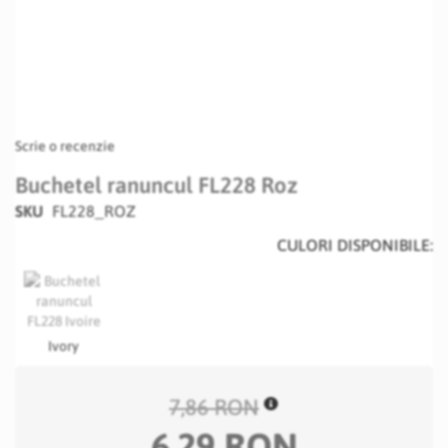
Scrie o recenzie
Buchetel ranuncul FL228 Roz
SKU
FL228_ROZ
CULORI DISPONIBILE:
Ivory
7,86 RON
6,29 RON