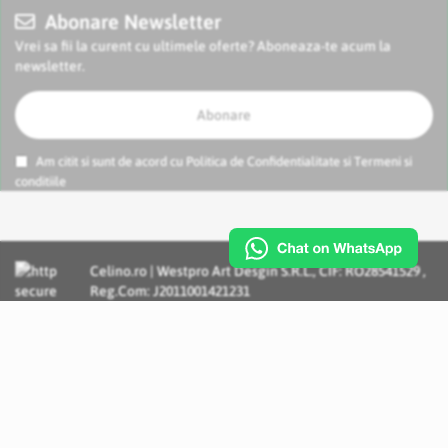
Abonare Newsletter
Vrei sa fii la curent cu ultimele oferte? Aboneaza-te acum la
newsletter.
Abonare
Am citit si sunt de acord cu
Politica de Confidentialitate
si
Termeni si
conditiile
Celino.ro | Westpro Art Desgin S.R.L., CIF: RO28541529 ,
Reg.Com: J2011001421231
Incognito Concept - Solutii si Servicii IT personalizate