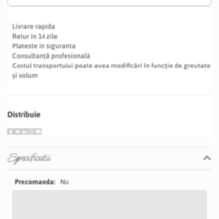
Livrare rapida
Retur in 14 zile
Plateste in siguranta
Consultanță profesională
Costul transportului poate avea modificări în funcție de greutate
și volum
Distribuie
Specificatii
Specificatii
Nu
P29S
Roz
2 cm