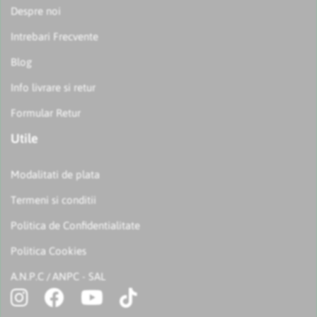
Despre noi
Intrebari Frecvente
Blog
Info livrare si retur
Formular Retur
Utile
Modalitati de plata
Termeni si conditii
Politica de Confidentialitate
Politica Cookies
A.N.P.C
ANPC - SAL
/