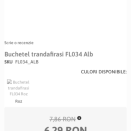
Scrie o recenzie
Buchetel trandafirasi FL034 Alb
SKU
FL034_ALB
CULORI DISPONIBILE:
Roz
7,86 RON
6,29 RON