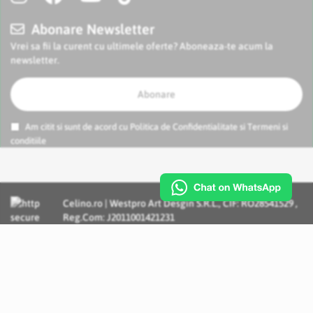
Abonare Newsletter
Vrei sa fii la curent cu ultimele oferte? Aboneaza-te acum la
newsletter.
Abonare
Am citit si sunt de acord cu
Politica de Confidentialitate
si
Termeni si
conditiile
Celino.ro | Westpro Art Desgin S.R.L., CIF: RO28541529 ,
Reg.Com: J2011001421231
Incognito Concept - Solutii si Servicii IT personalizate