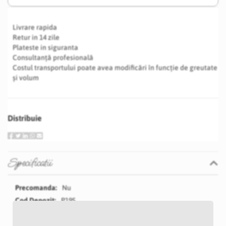
Livrare rapida
Retur in 14 zile
Plateste in siguranta
Consultanță profesională
Costul transportului poate avea modificări în funcție de greutate
și volum
Distribuie
Specificatii
Specificatii
Nu
P19S
Alb
3 cm