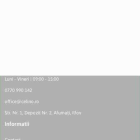
Luni - Vineri | 09:00 - 15:00
0770 990 142
office@celino.ro
Str. Nr. 1, Depozit Nr. 2, Afumați, Ilfov
Informatii
Contact