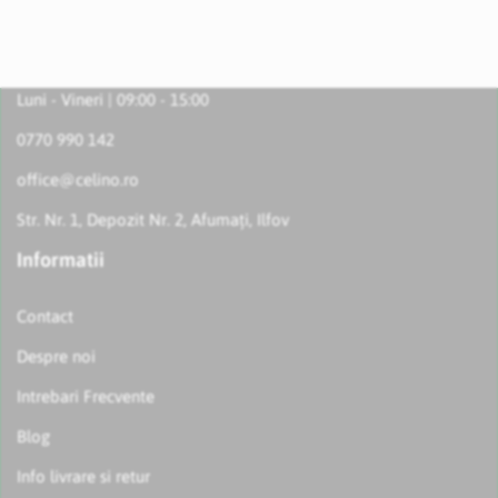
Luni - Vineri | 09:00 - 15:00
0770 990 142
office@celino.ro
Str. Nr. 1, Depozit Nr. 2, Afumați, Ilfov
Informatii
Contact
Despre noi
Intrebari Frecvente
Blog
Info livrare si retur