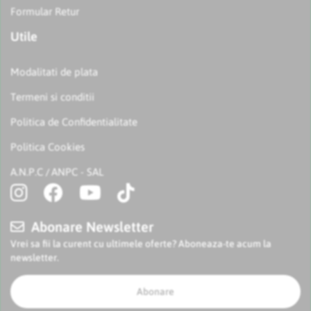
Formular Retur
Utile
Modalitati de plata
Termeni si conditii
Politica de Confidentialitate
Politica Cookies
A.N.P.C
ANPC - SAL
/
Abonare Newsletter
Vrei sa fii la curent cu ultimele oferte? Aboneaza-te acum la
newsletter.
Abonare