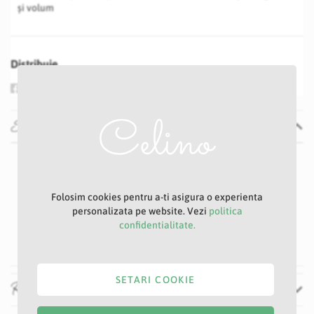
și volum
Distribuie
Specificatii
Specificatii
Nu
P23
Alb
Folosim cookies pentru a-ti asigura o experienta
personalizata pe website. Vezi
politica
2 cm
confidentialitate.
44 cm
SETARI COOKIE
Recenzii