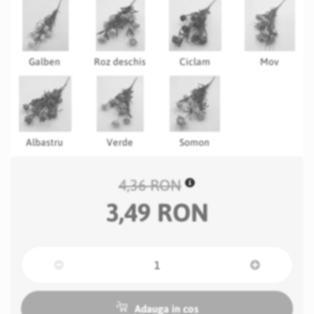
Galben
Roz deschis
Ciclam
Mov
Albastru
Verde
Somon
4,36 RON
3,49 RON
Adauga in cos