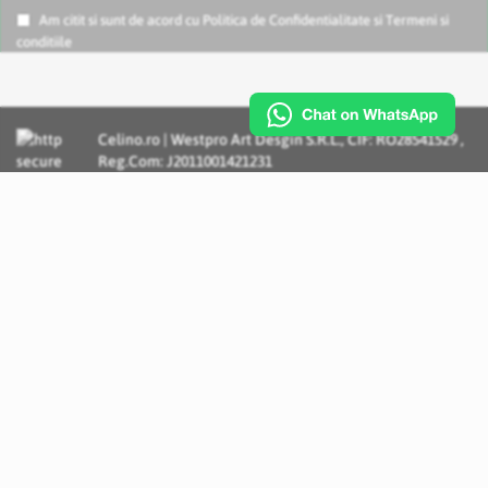
Am citit si sunt de acord cu
Politica de Confidentialitate
si
Termeni si
conditiile
Celino.ro | Westpro Art Desgin S.R.L., CIF: RO28541529 ,
Reg.Com: J2011001421231
Incognito Concept - Solutii si Servicii IT personalizate