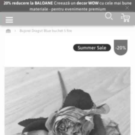
20% reducere la BALOANE
Creează un
decor WOW
cu cele mai bune
materiale - pentru evenimente premium
Clo
Co
Coo
Bar
Bujorei Dragut Blue buchet 5 fire
Skip
to
Summer Sale
-20%
the
end
of
the
images
gallery