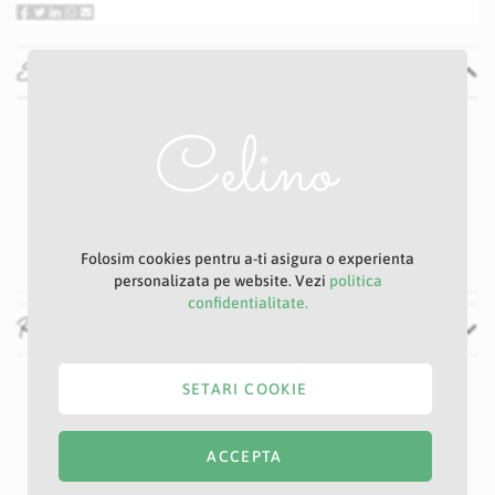
Specificatii
Specificatii
Nu
P20D
Albastru
6 cm
28 cm
Folosim cookies pentru a-ti asigura o experienta
personalizata pe website. Vezi
politica
confidentialitate.
Recenzii
SETARI COOKIE
ACCEPTA