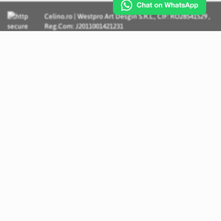
Celino.ro | Westpro Art Desgin S.R.L., CIF: RO28541529 ,
Reg.Com: J2011001421231
Incognito Concept - Solutii si Servicii IT personalizate