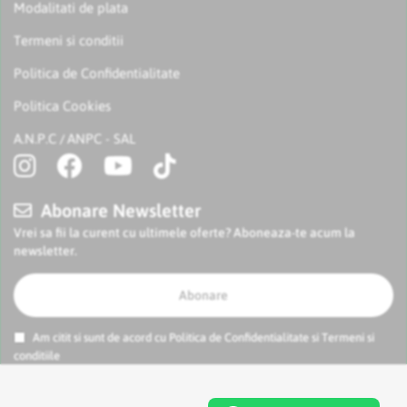
Modalitati de plata
Termeni si conditii
Politica de Confidentialitate
Politica Cookies
A.N.P.C
ANPC - SAL
/
Abonare Newsletter
Vrei sa fii la curent cu ultimele oferte? Aboneaza-te acum la
newsletter.
Abonare
Am citit si sunt de acord cu
Politica de Confidentialitate
si
Termeni si
conditiile