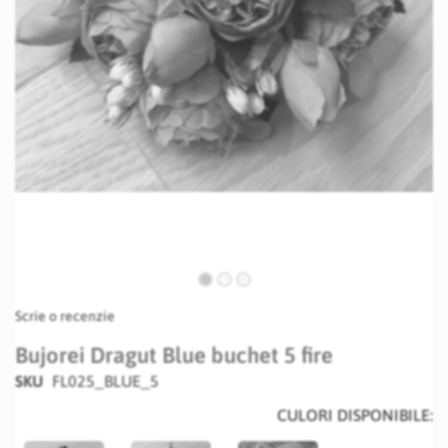
Skip
Scrie o recenzie
to
the
Bujorei Dragut Blue buchet 5 fire
beginning
SKU
FL025_BLUE_5
of
the
CULORI DISPONIBILE:
images
gallery