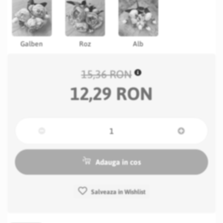
Galben
Roz
Alb
15,36 RON
12,29 RON
Adauga in cos
Salveaza in Wishlist