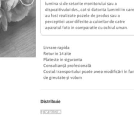
lumina si de setarile monitorului sau a
dispozitivului dvs., cat si datorita luminii in car
au fost realizate pozele de produs sau a
perceptiei usor diferite a culorilor de catre
aparatul foto in comparatie cu ochiul uman.
Livrare rapida
Retur in 14 zile
Plateste in siguranta
Consultanță profesională
Costul transportului poate avea modificări în fu
de greutate și volum
Distribuie