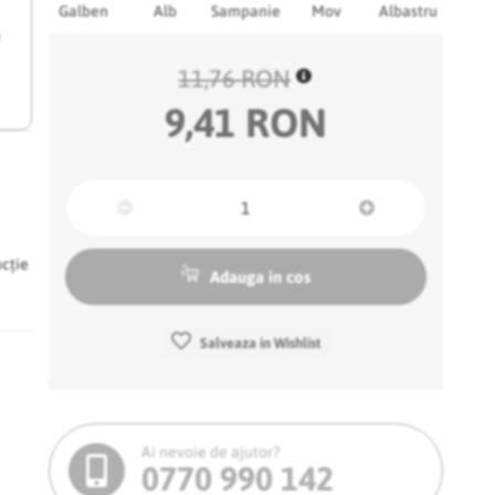
Galben
Alb
Sampanie
Mov
Albastru
e
11,76 RON
9,41 RON
ncție
Adauga in cos
Salveaza in Wishlist
Ai nevoie de ajutor?
0770 990 142