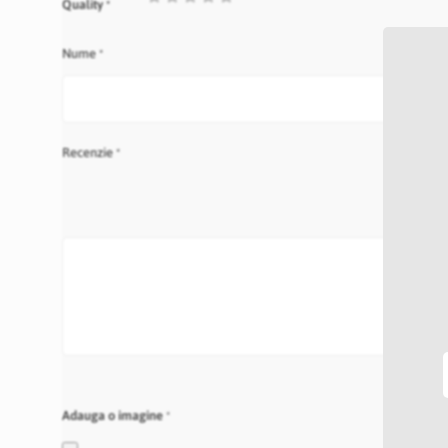
Quality
star
stars
stars
stars
stars
Nume
Recenzie
Adauga o imagine