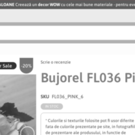
BALOANE
Creează un
decor WOW
cu cele mai bune materiale - pentru 
Scrie o recenzie
 Sale
-20%
Bujorel FL036 Pi
SKU
FL036_PINK_6
IN STOC
* Culorile si texturile folosite pot fi usor diferite
fata de culorile prezentate pe site, in fotografii
de prezentare ale produsului, in functie de