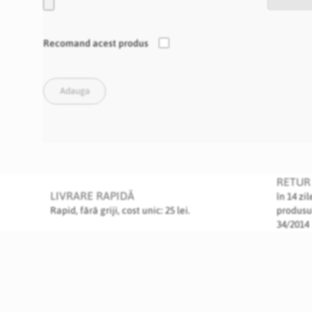
Recomand acest produs
Adauga
RETUR 
LIVRARE RAPIDĂ
în 14 zi
Rapid, fără griji, cost unic: 25 lei.
produsu
34/2014