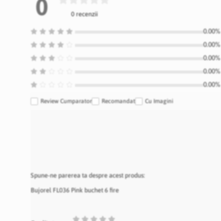
0
0 recenzii
0.00% 
0.00% 
0.00% 
0.00% 
0.00% 
Review Cumparator
Recomandat
Cu Imagini
Spune-ne parerea ta despre acest produs:
Bujorel FL036 Pink buchet 6 fire
1
2
3
4
5