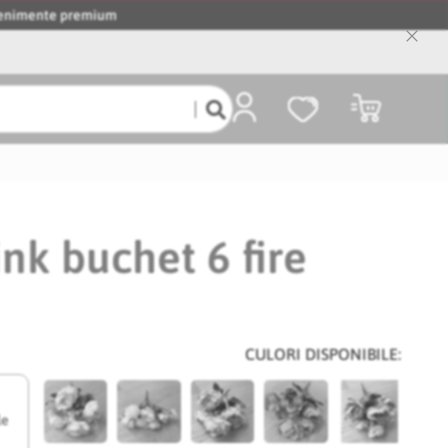
evenimente premium
Close
Cooki
Bar
Coșul meu
nk buchet 6 fire
CULORI DISPONIBILE:
le