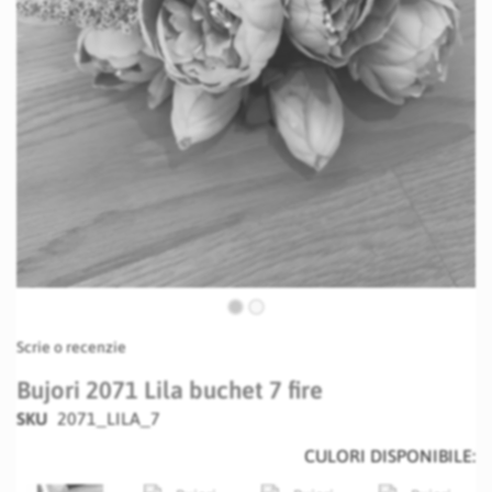
Skip
Scrie o recenzie
to
the
Bujori 2071 Lila buchet 7 fire
beginning
SKU
2071_LILA_7
of
the
CULORI DISPONIBILE:
images
gallery