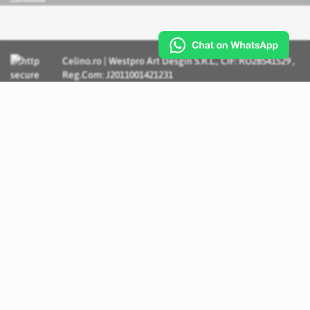
Celino.ro | Westpro Art Desgin S.R.L., CIF: RO28541529 ,
Reg.Com: J2011001421231
Incognito Concept - Solutii si Servicii IT personalizate