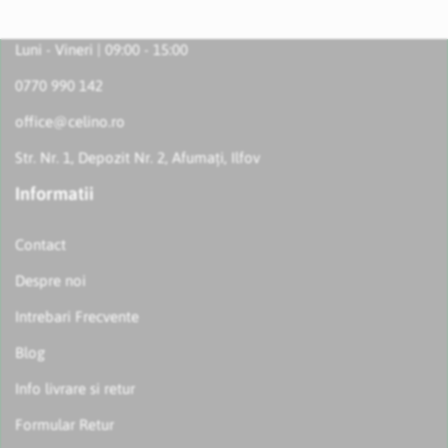
Luni - Vineri | 09:00 - 15:00
0770 990 142
office@celino.ro
Str. Nr. 1, Depozit Nr. 2, Afumați, Ilfov
Informatii
Contact
Despre noi
Intrebari Frecvente
Blog
Info livrare si retur
Formular Retur