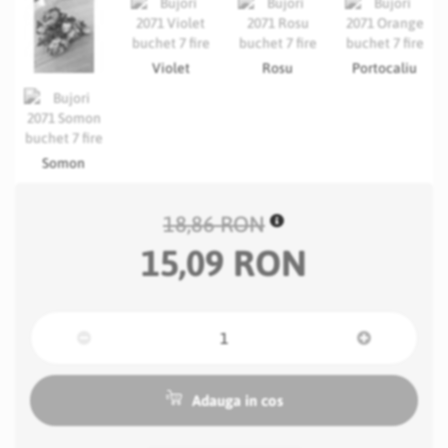
Violet
Rosu
Portocaliu
Somon
18,86 RON
15,09 RON
Adauga in cos