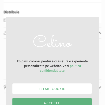
Distribuie
Specificatii
Specificatii
Nu
P23S
Lila
Folosim cookies pentru a-ti asigura o experienta
9 cm
personalizata pe website. Vezi
politica
39 cm
confidentialitate.
Recenzii
SETARI COOKIE
ACCEPTA