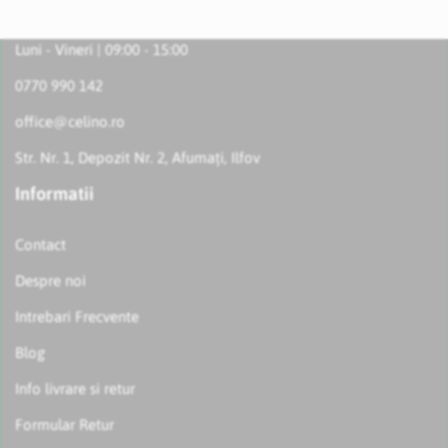
Luni - Vineri | 09:00 - 15:00
0770 990 142
office@celino.ro
Str. Nr. 1, Depozit Nr. 2, Afumați, Ilfov
Informatii
Contact
Despre noi
Intrebari Frecvente
Blog
Info livrare si retur
Formular Retur