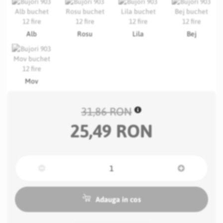
Alb
Rosu
Lila
Bej
Mov
31,86 RON
25,49 RON
Adauga in cos