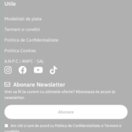
Utile
Modalitati de plata
Termeni si conditii
Politica de Confidentialitate
Politica Cookies
A.N.P.C
ANPC - SAL
/
Abonare Newsletter
Vrei sa fii la curent cu ultimele oferte? Aboneaza-te acum la
newsletter.
Abonare
Am citit si sunt de acord cu
Politica de Confidentialitate
si
Termeni si
conditiile