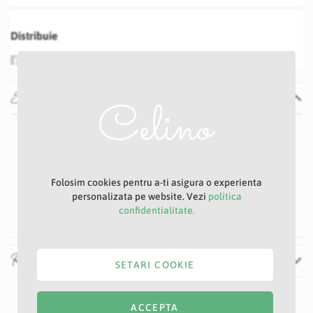
Distribuie
Specificatii
Specificatii
Nu
P19D
Sampanie
Folosim cookies pentru a-ti asigura o experienta
9 cm
personalizata pe website. Vezi
politica
52 cm
confidentialitate.
Recenzii
SETARI COOKIE
ACCEPTA