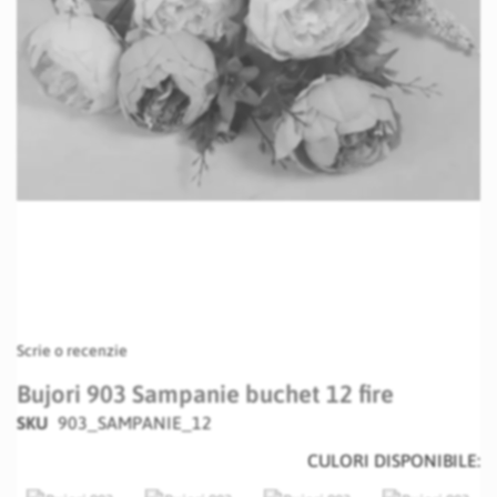
Skip
Scrie o recenzie
to
the
Bujori 903 Sampanie buchet 12 fire
beginning
SKU
903_SAMPANIE_12
of
the
CULORI DISPONIBILE:
images
gallery