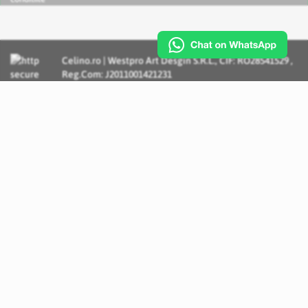
Celino.ro | Westpro Art Desgin S.R.L., CIF: RO28541529 ,
Reg.Com: J2011001421231
Incognito Concept - Solutii si Servicii IT personalizate