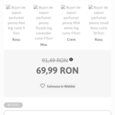
Rosu
Crem
Rosu
Mov
91,49 RON
69,99 RON
Salveaza in Wishlist
IN STOC