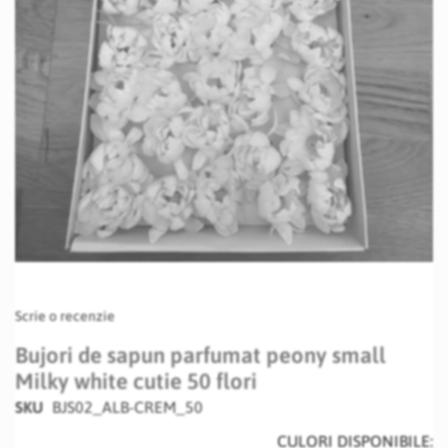
Skip
Scrie o recenzie
to
the
Bujori de sapun parfumat peony small
beginning
Milky white cutie 50 flori
of
the
SKU
BJS02_ALB-CREM_50
images
CULORI DISPONIBILE:
gallery