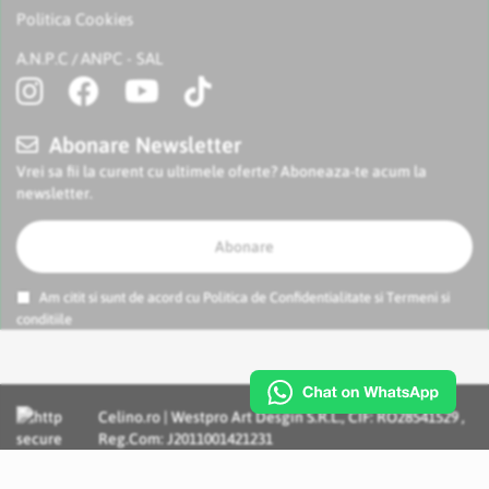
Politica Cookies
A.N.P.C
ANPC - SAL
/
Abonare Newsletter
Vrei sa fii la curent cu ultimele oferte? Aboneaza-te acum la
newsletter.
Abonare
Am citit si sunt de acord cu
Politica de Confidentialitate
si
Termeni si
conditiile
Celino.ro | Westpro Art Desgin S.R.L., CIF: RO28541529 ,
Reg.Com: J2011001421231
Incognito Concept - Solutii si Servicii IT personalizate