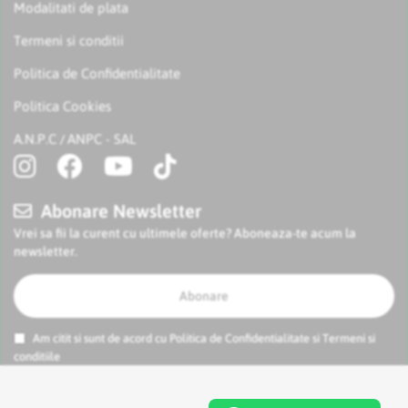
Modalitati de plata
Termeni si conditii
Politica de Confidentialitate
Politica Cookies
A.N.P.C
ANPC - SAL
/
Abonare Newsletter
Vrei sa fii la curent cu ultimele oferte? Aboneaza-te acum la
newsletter.
Abonare
Am citit si sunt de acord cu
Politica de Confidentialitate
si
Termeni si
conditiile