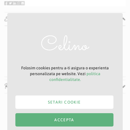
Specificatii
Specificatii
Nu
P39S
Roz
15 cm
50 cm
Folosim cookies pentru a-ti asigura o experienta
personalizata pe website. Vezi
politica
confidentialitate.
Recenzii
SETARI COOKIE
ACCEPTA