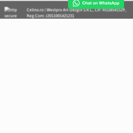
Celino.ro | Westpro Art Desgin S.R.L., CIF: RO28541529 ,
Reg.Com: J2011001421231
Incognito Concept - Solutii si Servicii IT personalizate