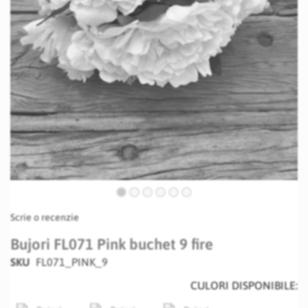
Skip
Scrie o recenzie
to
the
Bujori FL071 Pink buchet 9 fire
beginning
SKU
FL071_PINK_9
of
the
CULORI DISPONIBILE:
images
gallery