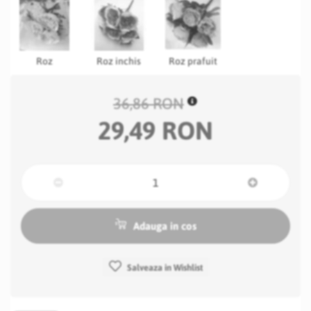
Roz
Roz inchis
Roz prafuit
36,86 RON
29,49 RON
Adauga in cos
Salveaza in Wishlist