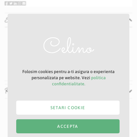
Specificatii
Specificatii
Nu
P21S
Grena
10 cm
44 cm
Folosim cookies pentru a-ti asigura o experienta
personalizata pe website. Vezi
politica
confidentialitate.
Recenzii
SETARI COOKIE
ACCEPTA