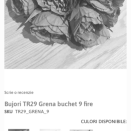
Skip
Scrie o recenzie
to
the
Bujori TR29 Grena buchet 9 fire
beginning
SKU
TR29_GRENA_9
of
the
CULORI DISPONIBILE:
images
gallery