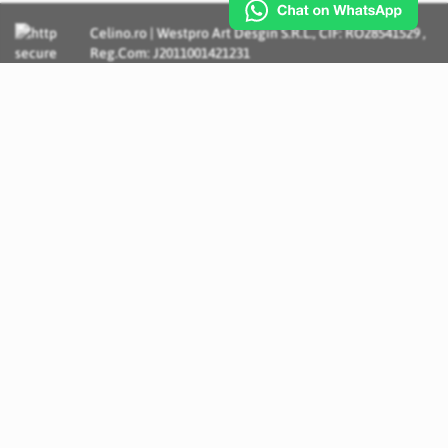
Celino.ro | Westpro Art Desgin S.R.L., CIF: RO28541529 ,
Reg.Com: J2011001421231
Incognito Concept - Solutii si Servicii IT personalizate