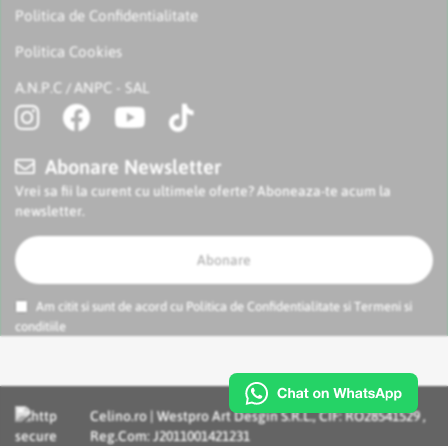
Politica de Confidentialitate
Politica Cookies
A.N.P.C
ANPC - SAL
/
Abonare Newsletter
Vrei sa fii la curent cu ultimele oferte? Aboneaza-te acum la
newsletter.
Abonare
Am citit si sunt de acord cu
Politica de Confidentialitate
si
Termeni si
conditiile
Celino.ro | Westpro Art Desgin S.R.L., CIF: RO28541529 ,
Reg.Com: J2011001421231