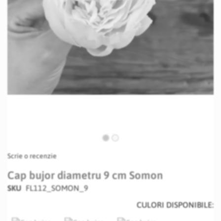
Skip
Scrie o recenzie
to
the
Cap bujor diametru 9 cm Somon
beginning
SKU
FL112_SOMON_9
of
the
CULORI DISPONIBILE:
images
gallery