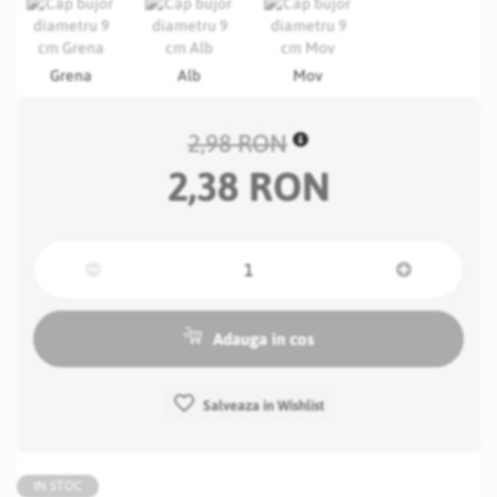
Grena
Alb
Mov
2,98 RON
2,38 RON
Adauga in cos
Salveaza in Wishlist
IN STOC