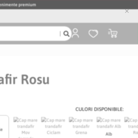
evenimente premium
Close
Cooki
Bar
Coșul meu
fir Rosu
CULORI DISPONIBILE:
le
Alb