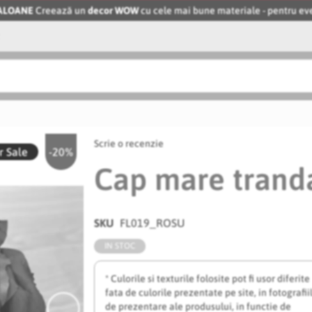
BALOANE
Creează un
decor WOW
cu cele mai bune materiale - pentru 
Scrie o recenzie
 Sale
-20%
Cap mare tranda
SKU
FL019_ROSU
IN STOC
* Culorile si texturile folosite pot fi usor diferite
fata de culorile prezentate pe site, in fotografii
de prezentare ale produsului, in functie de