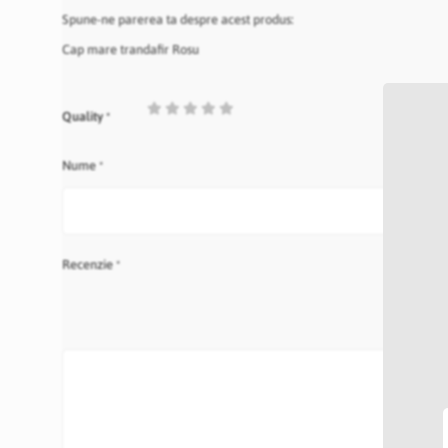
Spune-ne parerea ta despre acest produs:
Cap mare trandafir Rosu
1
2
3
4
5
Quality
star
stars
stars
stars
stars
Nume
Recenzie