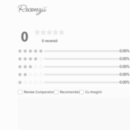
Recenzii
0
0 recenzii
0.00% 
0.00% 
0.00% 
0.00% 
0.00% 
Review Cumparator
Recomandat
Cu Imagini