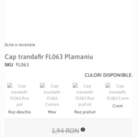
Scrie o recenzie
Cap trandafir FL063 Plamaniu
SKU
FL063
CULORI DISPONIBILE:
Crem
Roz deschis
Mov
Roz prafuit
1,94 RON