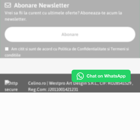
Abonare Newsletter
Vrei sa fii la curent cu ultimele oferte? Aboneaza-te acum la
newsletter.
Abonare
Am citit si sunt de acord cu
Politica de Confidentialitate
si
Termeni si
conditiile
Celino.ro | Westpro Art Desgin S.R.L., CIF: RO28541529 ,
Reg.Com: J2011001421231
Incognito Concept - Solutii si Servicii IT personalizate