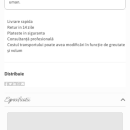
uman.
Livrare rapida
Retur in 14 zile
Plateste in siguranta
Consultanță profesională
Costul transportului poate avea modificări în funcție de greutate
și volum
Distribuie
Specificatii
Specificatii
Nu
P29S
Plamaniu