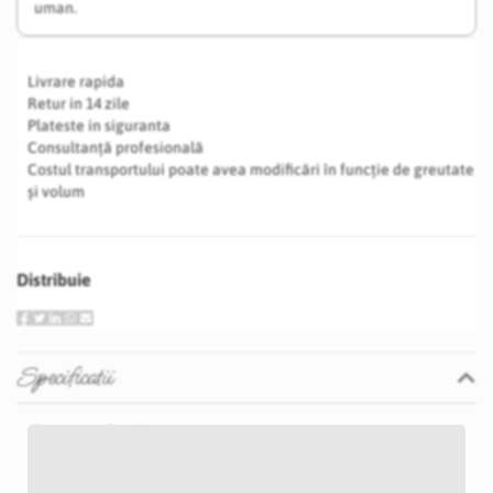
uman.
Livrare rapida
Retur in 14 zile
Plateste in siguranta
Consultanță profesională
Costul transportului poate avea modificări în funcție de greutate
și volum
Distribuie
Specificatii
Specificatii
Nu
P40D
Argintiu