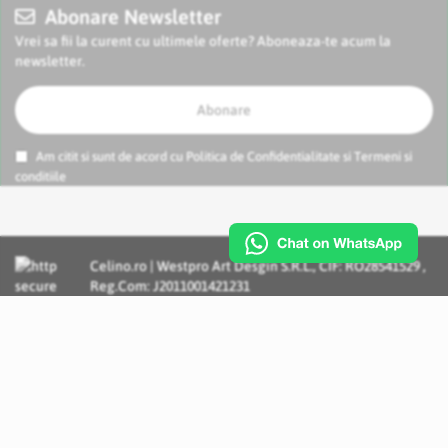
Abonare Newsletter
Vrei sa fii la curent cu ultimele oferte? Aboneaza-te acum la
newsletter.
Abonare
Am citit si sunt de acord cu
Politica de Confidentialitate
si
Termeni si
conditiile
Celino.ro | Westpro Art Desgin S.R.L., CIF: RO28541529 ,
Reg.Com: J2011001421231
Incognito Concept - Solutii si Servicii IT personalizate