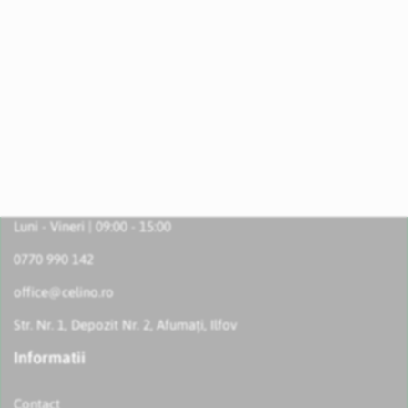
Luni - Vineri | 09:00 - 15:00
0770 990 142
office@celino.ro
Str. Nr. 1, Depozit Nr. 2, Afumați, Ilfov
Informatii
Contact