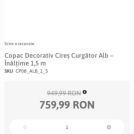
Scrie o recenzie
Copac Decorativ Cireș Curgător Alb –
Înălțime 1,5 m
SKU
CP08_ALB_1_5
949,99 RON
759,99 RON