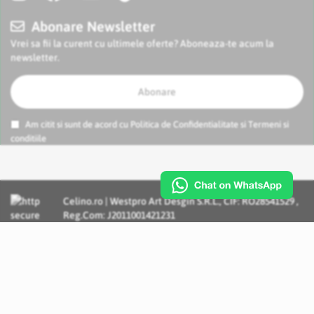
Abonare Newsletter
Vrei sa fii la curent cu ultimele oferte? Aboneaza-te acum la
newsletter.
Abonare
Am citit si sunt de acord cu
Politica de Confidentialitate
si
Termeni si
conditiile
Celino.ro | Westpro Art Desgin S.R.L., CIF: RO28541529 ,
Reg.Com: J2011001421231
Incognito Concept - Solutii si Servicii IT personalizate