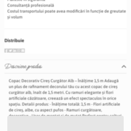
Consultanță profesională
Costul transportului poate avea modificări în funcție de greutate
și volum
Distribuie
Descriere produs
Copac Decorativ Cireș Curgător Alb – Înălțime 1,5 m Adaugă
un plus de rafinament decorului tău cu acest copac de cireș
curgător alb, înalt de 1,5 metri. Cu ramuri elegante și flori
artificiale căzătoare, creează un efect spectaculos în orice
spațiu. Detalii produs: - Înălțime totală: 1,5 m - Flori artificiale
de cireș, albe, cu aspect pufos - Ramuri curgătoare,
decorative - Ușor de montat și de mutat Perfect pentru colțuri
foto, aranjamente centrale sau decoruri de eveniment cu
tematică florală.