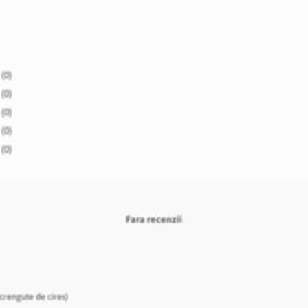
(0)
(0)
(0)
(0)
(0)
Fara recenzii
crengute de cires)