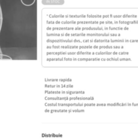
IN STOC
* Culorile si texturile folosite pot fi usor diferite
fata de culorile prezentate pe site, in fotografii
de prezentare ale produsului, in functie de
lumina si de setarile monitorului sau a
dispozitivului dvs., cat si datorita luminii in car
au fost realizate pozele de produs sau a
perceptiei usor diferite a culorilor de catre
aparatul foto in comparatie cu ochiul uman.
Livrare rapida
Retur in 14 zile
Plateste in siguranta
Consultanță profesională
Costul transportului poate avea modificări în fu
de greutate și volum
Distribuie