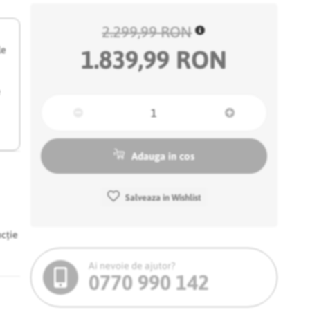
2.299,99 RON
le
1.839,99 RON
e
Adauga in cos
Salveaza in Wishlist
ncție
Ai nevoie de ajutor?
0770 990 142