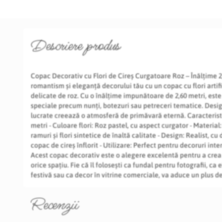
Descriere produs
Copac Decorativ cu Flori de Cireș Curgatoare Roz – Înălțime 
romantism și eleganță decorului tău cu un copac cu flori artifi
delicate de roz. Cu o înălțime impunătoare de 2,60 metri, est
speciale precum nunți, botezuri sau petreceri tematice. Designu
lucrate creează o atmosferă de primăvară eternă. Caracteristic
metri - Culoare flori: Roz pastel, cu aspect curgator - Material
ramuri și flori sintetice de înaltă calitate - Design: Realist, cu 
copac de cireș înflorit - Utilizare: Perfect pentru decoruri in
Acest copac decorativ este o alegere excelentă pentru a crea
orice spațiu. Fie că îl folosești ca fundal pentru fotografii, c
festivă sau ca decor în vitrine comerciale, va aduce un plus d
Recenzii