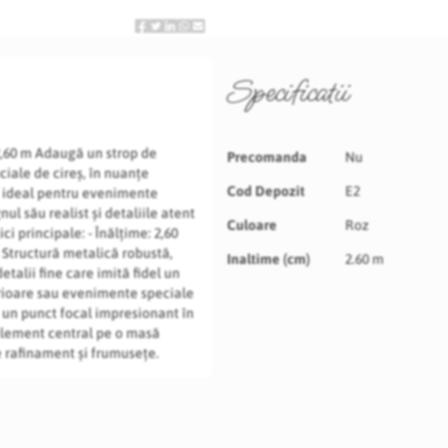
Specificatii
Specificatii
2,60 m Adaugă un strop de
Precomanda
Nu
ciale de cireș, în nuanțe
Cod Depozit
E2
e ideal pentru evenimente
l său realist și detaliile atent
Culoare
Roz
i principale: - Înălțime: 2,60
: Structură metalică robustă,
Inaltime (cm)
2.60 m
detalii fine care imită fidel un
terioare sau evenimente speciale
 un punct focal impresionant în
a element central pe o masă
e rafinament și frumusețe.