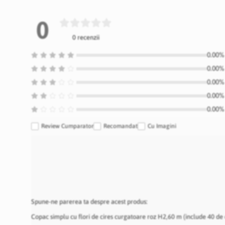
0
0 recenzii
0.00% 
0.00% 
0.00% 
0.00% 
0.00% 
Review Cumparator
Recomandat
Cu Imagini
Spune-ne parerea ta despre acest produs:
Copac simplu cu flori de cires curgatoare roz H2,60 m (include 40 de 