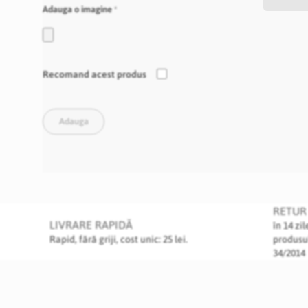
Adauga o imagine
Recomand acest produs
Adauga
RETUR 
LIVRARE RAPIDĂ
în 14 zi
Rapid, fără griji, cost unic: 25 lei.
produsu
34/2014