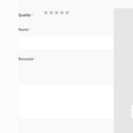
1
2
3
4
5
Quality
star
stars
stars
stars
stars
Nume
Recenzie