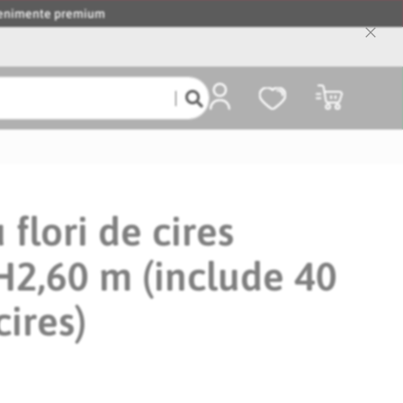
evenimente premium
Close
Cooki
Bar
Coșul meu
flori de cires
H2,60 m (include 40
ires)