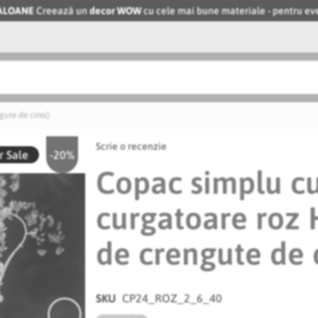
BALOANE
Creează un
decor WOW
cu cele mai bune materiale - pentru 
gute de cires)
Scrie o recenzie
 Sale
-20%
Copac simplu cu 
curgatoare roz 
de crengute de c
SKU
CP24_ROZ_2_6_40