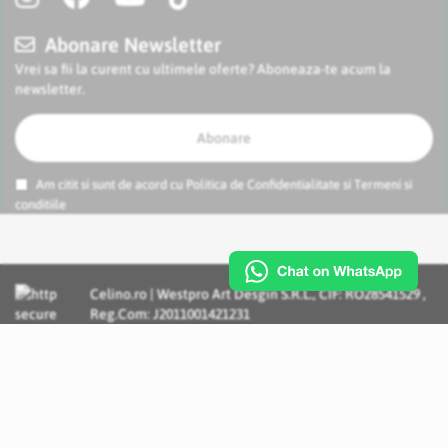
Abonare Newsletter
Vrei sa fii la curent cu ultimele oferte? Aboneaza-te acum la
newsletter.
Abonare
Am citit si sunt de acord cu
Politica de Confidentialitate
si
Termeni si
conditiile
Celino.ro | Westpro Art Desgin S.R.L., CIF: RO28541529 ,
Reg.Com: J2011001421231
Incognito Concept - Solutii si Servicii IT personalizate