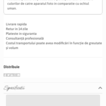
culorilor de catre aparatul foto in comparatie cu ochiul
uman.
Livrare rapida
Retur in 14 zile
Plateste in siguranta
Consultanță profesională
Costul transportului poate avea modificări în funcție de greutate
și volum
Distribuie
Specificatii
Specificatii
Nu
Alb