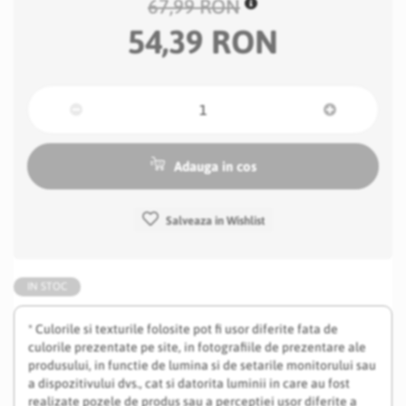
67,99 RON
54,39 RON
Adauga in cos
Salveaza in Wishlist
IN STOC
* Culorile si texturile folosite pot fi usor diferite fata de
culorile prezentate pe site, in fotografiile de prezentare ale
produsului, in functie de lumina si de setarile monitorului sau
a dispozitivului dvs., cat si datorita luminii in care au fost
realizate pozele de produs sau a perceptiei usor diferite a