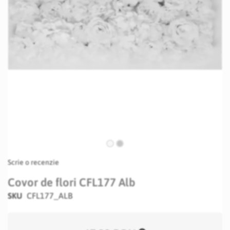
Skip
Scrie o recenzie
to
the
Covor de flori CFL177 Alb
beginning
SKU
CFL177_ALB
of
the
images
gallery