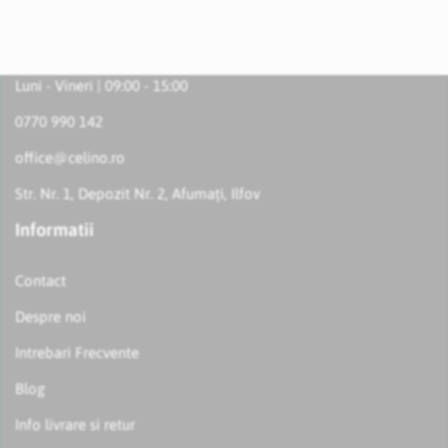
Luni - Vineri | 09:00 - 15:00
0770 990 142
office@celino.ro
Str. Nr. 1, Depozit Nr. 2, Afumați, Ilfov
Informatii
Contact
Despre noi
Intrebari Frecvente
Blog
Info livrare si retur