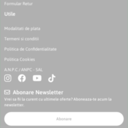
Formular Retur
Utile
Modalitati de plata
Termeni si conditii
Politica de Confidentialitate
Politica Cookies
A.N.P.C
ANPC - SAL
/
Abonare Newsletter
Vrei sa fii la curent cu ultimele oferte? Aboneaza-te acum la
newsletter.
Abonare