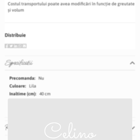
Costul transportului poate avea modificări în funcție de greutate
și volum
Distribuie
Specificatii
Specificatii
Nu
Lila
40 cm
60 cm
Recenzii