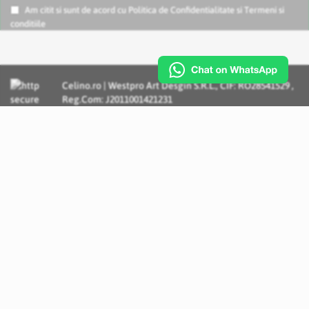
Am citit si sunt de acord cu
Politica de Confidentialitate
si
Termeni si
conditiile
Celino.ro | Westpro Art Desgin S.R.L., CIF: RO28541529 ,
Reg.Com: J2011001421231
Incognito Concept - Solutii si Servicii IT personalizate