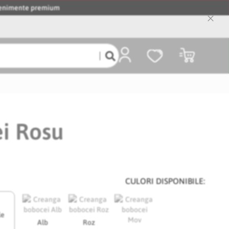
evenimente premium
Close
Cooki
Bar
Coșul meu
i Rosu
CULORI DISPONIBILE:
le
Alb
Roz