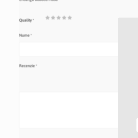
1
2
3
4
5
Quality
star
stars
stars
stars
stars
Nume
Recenzie