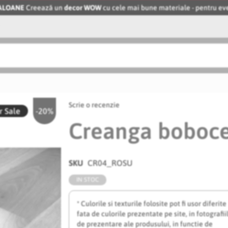
BALOANE
Creează un
decor WOW
cu cele mai bune materiale - pentru 
Scrie o recenzie
 Sale
-20%
Creanga boboce
SKU
CR04_ROSU
IN STOC
* Culorile si texturile folosite pot fi usor diferite
fata de culorile prezentate pe site, in fotografii
de prezentare ale produsului, in functie de