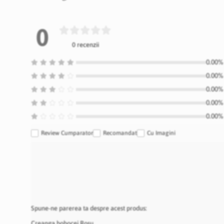
0
0 recenzii
0.00% 
0.00% 
0.00% 
0.00% 
0.00% 
Review Cumparator
Recomandat
Cu Imagini
Spune-ne parerea ta despre acest produs:
Creanga bobocei Rosu