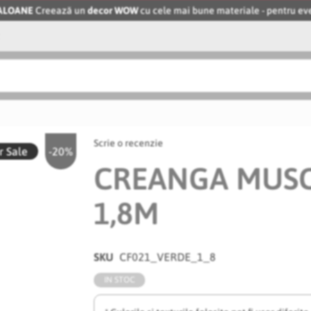
BALOANE
Creează un
decor WOW
cu cele mai bune materiale - pentru 
Scrie o recenzie
 Sale
-20%
CREANGA MUSC
1,8M
SKU
CF021_VERDE_1_8
IN STOC