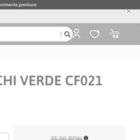
evenimente premium
Close
Cooki
Bar
Coșul meu
HI VERDE CF021
35,00 RON