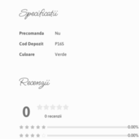
Specificatii
Specificatii
Precomanda
Nu
Cod Depozit
P16S
Culoare
Verde
Recenzii
0
0 recenzii
0.00% 
0.00% 