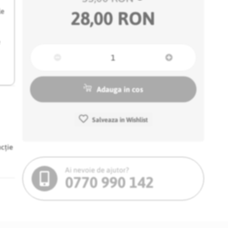
le
28,00 RON
e
Adauga in cos
Salveaza in Wishlist
ncție
Ai nevoie de ajutor?
0770 990 142