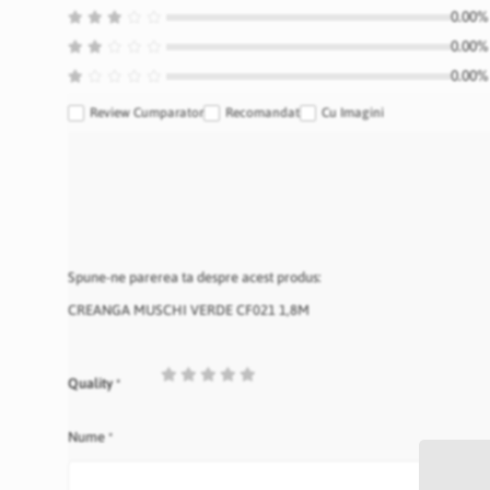
0.00% 
0.00% 
0.00% 
Review Cumparator
Recomandat
Cu Imagini
Spune-ne parerea ta despre acest produs:
CREANGA MUSCHI VERDE CF021 1,8M
1
2
3
4
5
Quality
star
stars
stars
stars
stars
Nume