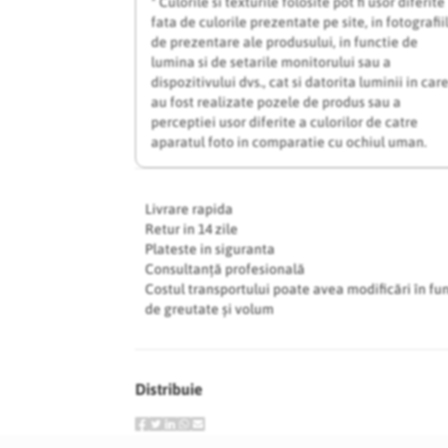
* Culorile si texturile folosite pot fi usor diferite
fata de culorile prezentate pe site, in fotografii
de prezentare ale produsului, in functie de
lumina si de setarile monitorului sau a
dispozitivului dvs., cat si datorita luminii in car
au fost realizate pozele de produs sau a
perceptiei usor diferite a culorilor de catre
aparatul foto in comparatie cu ochiul uman.
Livrare rapida
Retur in 14 zile
Plateste in siguranta
Consultanță profesională
Costul transportului poate avea modificări în fu
de greutate și volum
Distribuie