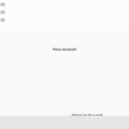
(0)
(0)
(0)
Fara recenzii
Adresa ta de e-mail